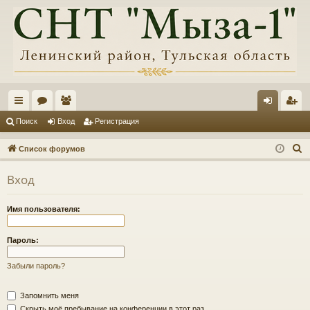
с
ор
ол
хо
ег
Поиск
Вход
Регистрация
ы
ум
ьз
д
ис
П
Список форумов
лк
ы
ов
тр
о
Вход
и
и
ат
ац
с
ел
ия
Имя пользователя:
к
и
Пароль:
Забыли пароль?
Запомнить меня
Скрыть моё пребывание на конференции в этот раз