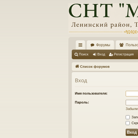
Форумы
Польз
с
Поиск
Вход
Регистрация
ы
Список форумов
лк
Вход
и
Имя пользователя:
Пароль:
Забыли
Зап
Скры