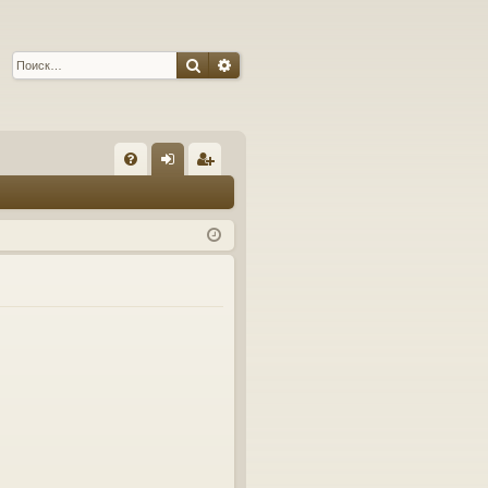
Поиск
Расширенный поиск
С
FA
хо
ег
Q
д
ис
тр
ац
ия