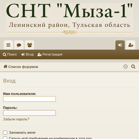
с
ор
ол
хо
ег
Поиск
Вход
Регистрация
ы
ум
ьз
д
ис
П
Список форумов
лк
ы
ов
тр
о
Вход
и
и
ат
ац
с
ел
ия
Имя пользователя:
к
и
Пароль:
Забыли пароль?
Запомнить меня
Скрыть моё пребывание на конференции в этот раз