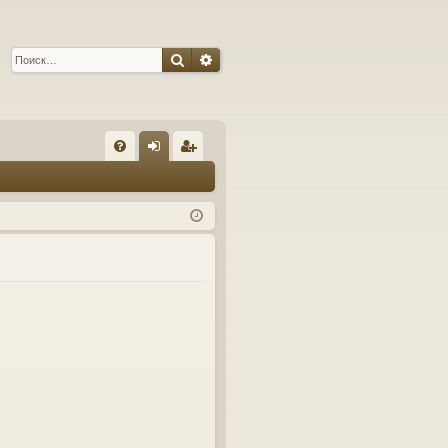
Поиск
Расширенный поиск
С
FA
хо
ег
Q
д
ис
тр
ац
ия