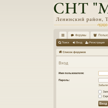
Форумы
Польз
с
Поиск
Вход
Регистрация
ы
Список форумов
лк
Вход
и
Имя пользователя:
Пароль:
Забыли
Зап
Скры