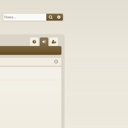
Поиск
Расширенный поиск
С
FA
хо
ег
Q
д
ис
тр
ац
ия