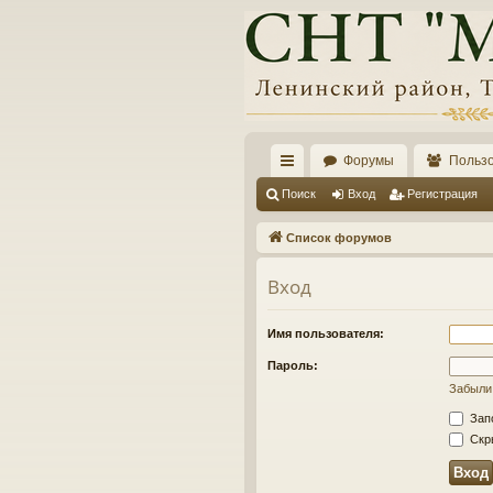
Форумы
Польз
с
Поиск
Вход
Регистрация
ы
Список форумов
лк
Вход
и
Имя пользователя:
Пароль:
Забыли
Зап
Скры