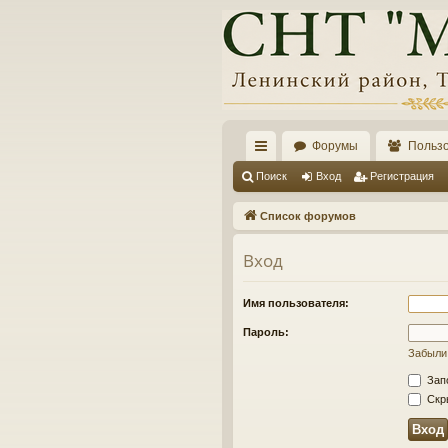
Форумы
Польз
с
Поиск
Вход
Регистрация
ы
Список форумов
лк
Вход
и
Имя пользователя:
Пароль:
Забыли
Зап
Скры