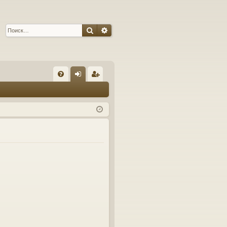
Поиск
Расширенный поиск
С
FA
хо
ег
Q
д
ис
тр
ац
ия