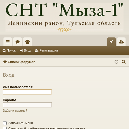
с
ор
ол
хо
ег
Поиск
Вход
Регистрация
ы
ум
ьз
д
ис
П
Список форумов
лк
ы
ов
тр
о
Вход
и
и
ат
ац
с
ел
ия
Имя пользователя:
к
и
Пароль:
Забыли пароль?
Запомнить меня
Скрыть моё пребывание на конференции в этот раз