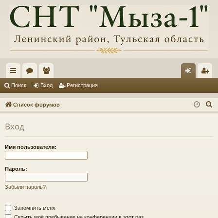
с
ор
ол
хо
ег
Поиск
Вход
Регистрация
ы
ум
ьз
д
ис
П
Список форумов
лк
ы
ов
тр
о
Вход
и
и
ат
ац
с
ел
ия
Имя пользователя:
к
и
Пароль:
Забыли пароль?
Запомнить меня
Скрыть моё пребывание на конференции в этот раз