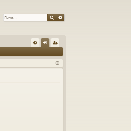
Поиск
Расширенный поиск
С
FA
хо
ег
Q
д
ис
тр
ац
ия