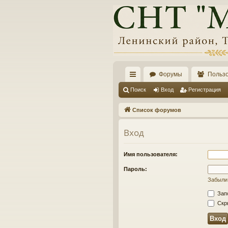
Форумы
Польз
с
Поиск
Вход
Регистрация
ы
Список форумов
лк
Вход
и
Имя пользователя:
Пароль:
Забыли
Зап
Скры