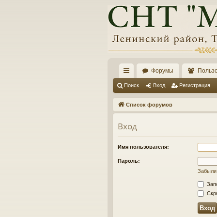
Форумы
Польз
с
Поиск
Вход
Регистрация
ы
Список форумов
лк
Вход
и
Имя пользователя:
Пароль:
Забыли
Зап
Скры