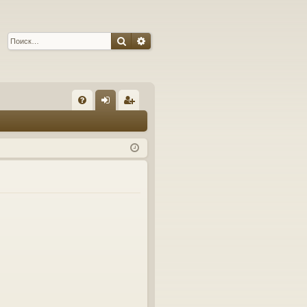
Поиск
Расширенный поиск
С
FA
хо
ег
Q
д
ис
тр
ац
ия