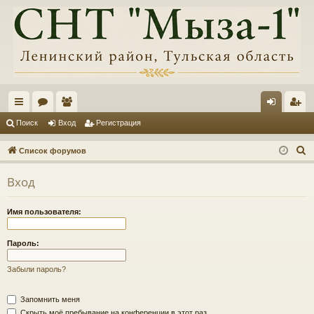
с
ор
ол
хо
ег
Поиск
Вход
Регистрация
ы
ум
ьз
д
ис
П
Список форумов
лк
ы
ов
тр
о
Вход
и
и
ат
ац
с
ел
ия
Имя пользователя:
к
и
Пароль:
Забыли пароль?
Запомнить меня
Скрыть моё пребывание на конференции в этот раз