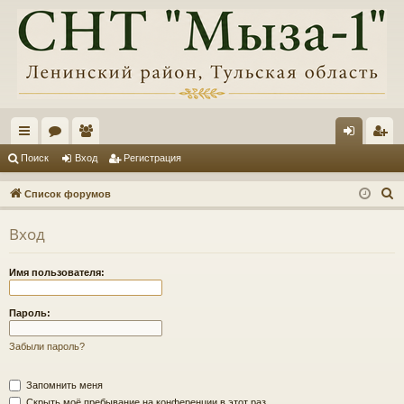
с
ор
ол
хо
ег
Поиск
Вход
Регистрация
ы
ум
ьз
д
ис
П
Список форумов
лк
ы
ов
тр
о
Вход
и
и
ат
ац
с
ел
ия
Имя пользователя:
к
и
Пароль:
Забыли пароль?
Запомнить меня
Скрыть моё пребывание на конференции в этот раз