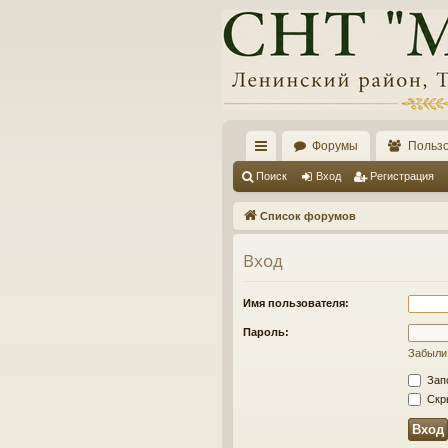
Форумы
Польз
с
Поиск
Вход
Регистрация
ы
Список форумов
лк
Вход
и
Имя пользователя:
Пароль:
Забыли
Зап
Скры