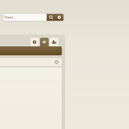
Поиск
Расширенный поиск
С
FA
хо
ег
Q
д
ис
тр
ац
ия