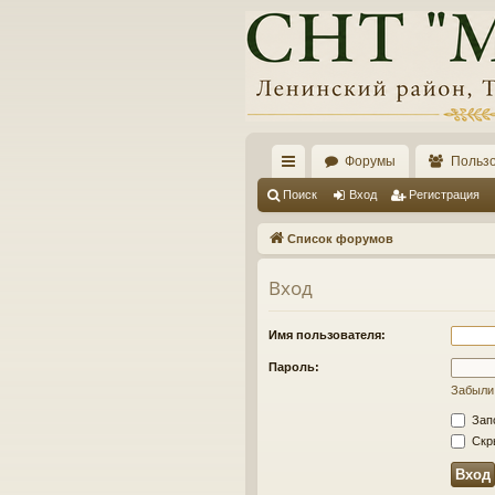
Форумы
Польз
с
Поиск
Вход
Регистрация
ы
Список форумов
лк
Вход
и
Имя пользователя:
Пароль:
Забыли
Зап
Скры