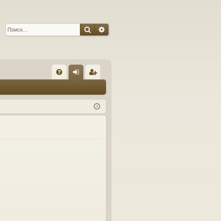
Поиск
Расширенный поиск
С
FA
хо
ег
Q
д
ис
тр
ац
ия