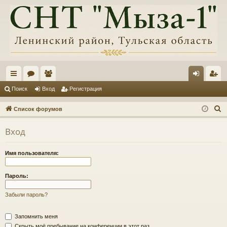
с
ор
ол
хо
ег
Поиск
Вход
Регистрация
ы
ум
ьз
д
ис
П
Список форумов
лк
ы
ов
тр
о
Вход
и
и
ат
ац
с
ел
ия
Имя пользователя:
к
и
Пароль:
Забыли пароль?
Запомнить меня
Скрыть моё пребывание на конференции в этот раз