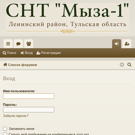
с
ор
ол
хо
ег
Поиск
Вход
Регистрация
ы
ум
ьз
д
ис
П
Список форумов
лк
ы
ов
тр
о
Вход
и
и
ат
ац
с
ел
ия
Имя пользователя:
к
и
Пароль:
Забыли пароль?
Запомнить меня
Скрыть моё пребывание на конференции в этот раз