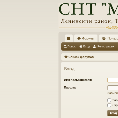
Форумы
Польз
с
Поиск
Вход
Регистрация
ы
Список форумов
лк
Вход
и
Имя пользователя:
Пароль:
Забыли
Зап
Скры