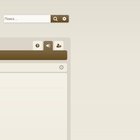
Поиск
Расширенный поиск
С
FA
хо
ег
Q
д
ис
тр
ац
ия