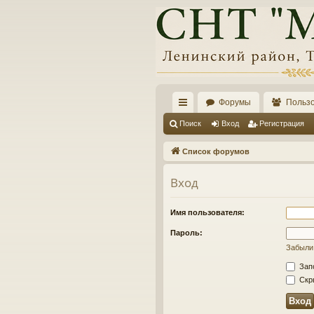
Форумы
Польз
с
Поиск
Вход
Регистрация
ы
Список форумов
лк
Вход
и
Имя пользователя:
Пароль:
Забыли
Зап
Скры