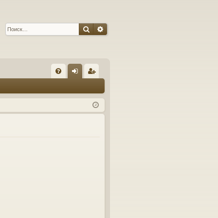
Поиск
Расширенный поиск
С
FA
хо
ег
Q
д
ис
тр
ац
ия