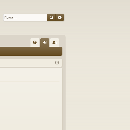
Поиск
Расширенный поиск
С
FA
хо
ег
Q
д
ис
тр
ац
ия