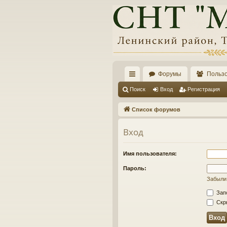
Форумы
Польз
с
Поиск
Вход
Регистрация
ы
Список форумов
лк
Вход
и
Имя пользователя:
Пароль:
Забыли
Зап
Скры