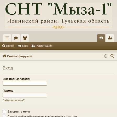
с
ор
ол
хо
ег
Поиск
Вход
Регистрация
ы
ум
ьз
д
ис
П
Список форумов
лк
ы
ов
тр
о
Вход
и
и
ат
ац
с
ел
ия
Имя пользователя:
к
и
Пароль:
Забыли пароль?
Запомнить меня
Скрыть моё пребывание на конференции в этот раз