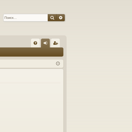
Поиск
Расширенный поиск
С
FA
хо
ег
Q
д
ис
тр
ац
ия