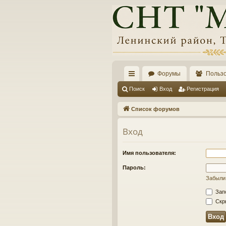
Форумы
Польз
с
Поиск
Вход
Регистрация
ы
Список форумов
лк
Вход
и
Имя пользователя:
Пароль:
Забыли
Зап
Скры