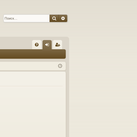
Поиск
Расширенный поиск
С
FA
хо
ег
Q
д
ис
тр
ац
ия