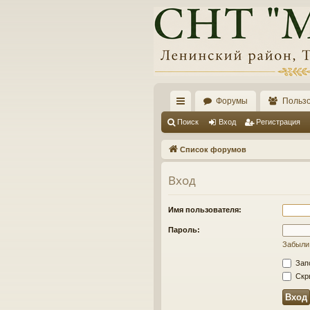
Форумы
Польз
с
Поиск
Вход
Регистрация
ы
Список форумов
лк
Вход
и
Имя пользователя:
Пароль:
Забыли
Зап
Скры