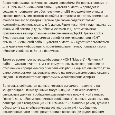
Ваша информация собирается двумя способами. Во-первых, просмотр
«СНТ "Мыза-1" - Ленинский район, Тульская область.» приведёт к
созданию программным обеспечением phpBB определённого числа
cookies (небольшие текстовые файлы, загружаемые в папку временных
файлов вашего браузера). Первые две cookie содержат только
идентификатор пользователя (в дальнейшем «user-id») и идентификатор
анонимной сессии (в дальнейшем «session-id»), автоматически
присвоенные вам программным обеспечением phpBB. Третья cookie
будет создана после просмотра одной из тем конференции «СНТ
"Мыза-1" - Ленинский район, Тульская область.» и будет использоваться
для хранения информации о прочтённых вами темах, повышая таким
образом удобство работы с форумами.
Также во время просмотра конференции «СНТ "Мыза-1" - Ленинский
район, Тульская область.» мы можем установить cookies, внешние по
отношению к программному обеспечению phpBB, однако они выходят за
рамки этого документа, целью которого является рассмотрение страниц,
созданных исключительно программным обеспечением phpBB.
Во-вторых, собираются данные, которые вы сами отправляете на
конференцию. Этими данными могут быть, но не исчерпываются,
следующие данные: сообщения, размещённые под учётной записью
Гостя (в дальнейшем «анонимные сообщения»), данные, указанные при
регистрации в конференции «СНТ "Мыза-1" - Ленинский район, Тульская
область.» (в дальнейшем «ваша учётная запись») и сообщения,
оставленные вами после регистрации и авторизации (в дальнейшем