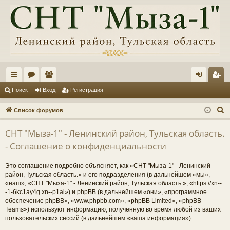
с
ор
ол
хо
ег
Поиск
Вход
Регистрация
ы
ум
ьз
д
ис
П
Список форумов
лк
ы
ов
тр
о
СНТ "Мыза-1" - Ленинский район, Тульская область.
и
и
ат
ац
- Соглашение о конфиденциальности
с
ел
ия
к
Это соглашение подробно объясняет, как «СНТ "Мыза-1" - Ленинский
и
район, Тульская область.» и его подразделения (в дальнейшем «мы»,
«наш», «СНТ "Мыза-1" - Ленинский район, Тульская область.», «https://xn--
-1-6kc1ay4g.xn--p1ai») и phpBB (в дальнейшем «они», «программное
обеспечение phpBB», «www.phpbb.com», «phpBB Limited», «phpBB
Teams») используют информацию, полученную во время любой из ваших
пользовательских сессий (в дальнейшем «ваша информация»).