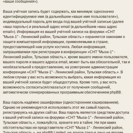
«ваши сообщения»).
Ваша учётная запись будет содержать, как минимум: однозначно
идентифицируемое имя (в дальнейшем «ваше имя пользователя»),
индивидуальный пароль для входа под вашей учётной записью (далее
«ваш пароль») и реальный адрес email (в дальнейшем «ваш адрес
email»). Информация из вашей учётной записи на форумах «СНТ
"Мыза-1" - Ленинский район, Тульская область.» охраняется законами о
защите компьютерной информации, применяемыми в стране,
предоставляющей нам услуги хостинга. Любая информация,
запрашиваемая при регистрации в конференции «СНТ "Мыза-1" -
Ленинский район, Тульская область.», кроме вашего имени пользователя,
вашего пароля и вашего адреса email, может быть как обязательной, так и
необязательной к предоставлению, на усмотрение администрации
конференции «СНТ "Мыза-1" - Ленинский район, Тульская область.». В
любом случае у вас есть возможность выбрать, какая информация из
вашей учётной записи будет общедоступна. Кроме того, у вас есть
возможность согласиться/отказаться от получения сообщений,
автоматически сгенерированных программным обеспечением phpBB.
Ваш пароль надёжно зашифрован (односторонним хэшированием).
Однако не рекомендуется использовать этот же самый пароль,
регистрируясь на других сайтах. Ваш пароль является средством доступа
к вашей учётной записи на форумах «СНТ "Мыза-1" - Ленинский район,
Тульская область.», пожалуйста, храните его в тайне. Ни при каких
обстоятельствах ни представители «СНТ "Мыза-1" - Ленинский район,
Тульская область.», ни phpBB Limited, ни другое третье лицо не вправе