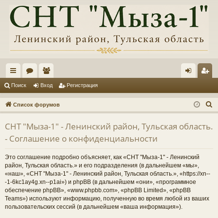
с
ор
ол
хо
ег
Поиск
Вход
Регистрация
ы
ум
ьз
д
ис
П
Список форумов
лк
ы
ов
тр
о
СНТ "Мыза-1" - Ленинский район, Тульская область.
и
и
ат
ац
- Соглашение о конфиденциальности
с
ел
ия
к
Это соглашение подробно объясняет, как «СНТ "Мыза-1" - Ленинский
и
район, Тульская область.» и его подразделения (в дальнейшем «мы»,
«наш», «СНТ "Мыза-1" - Ленинский район, Тульская область.», «https://xn--
-1-6kc1ay4g.xn--p1ai») и phpBB (в дальнейшем «они», «программное
обеспечение phpBB», «www.phpbb.com», «phpBB Limited», «phpBB
Teams») используют информацию, полученную во время любой из ваших
пользовательских сессий (в дальнейшем «ваша информация»).