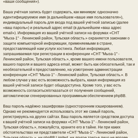
«ваши сообщения»).
Ваша учётная запись будет содержать, как минимум: однозначно
идентифицируемое имя (в дальнейшем «ваше имя пользователя»),
индивидуальный пароль для входа под вашей учётной записью (далее
«ваш пароль») и реальный адрес email (в дальнейшем «ваш адрес
email»). Информация из вашей учётной записи на форумах «СНТ
"Мыза-1" - Ленинский район, Тульская область.» охраняется законами о
защите компьютерной информации, применяемыми в стране,
предоставляющей нам услуги хостинга. Любая информация,
запрашиваемая при регистрации в конференции «СНТ "Мыза-1" -
Ленинский район, Тульская область.», кроме вашего имени пользователя,
вашего пароля и вашего адреса email, может быть как обязательной, так и
необязательной к предоставлению, на усмотрение администрации
конференции «СНТ "Мыза-1" - Ленинский район, Тульская область.». В
любом случае у вас есть возможность выбрать, какая информация из
вашей учётной записи будет общедоступна. Кроме того, у вас есть
возможность согласиться/отказаться от получения сообщений,
автоматически сгенерированных программным обеспечением phpBB.
Ваш пароль надёжно зашифрован (односторонним хэшированием).
Однако не рекомендуется использовать этот же самый пароль,
регистрируясь на других сайтах. Ваш пароль является средством доступа
к вашей учётной записи на форумах «СНТ "Мыза-1" - Ленинский район,
Тульская область.», пожалуйста, храните его в тайне. Ни при каких
обстоятельствах ни представители «СНТ "Мыза-1" - Ленинский район,
Тульская область.», ни phpBB Limited, ни другое третье лицо не вправе