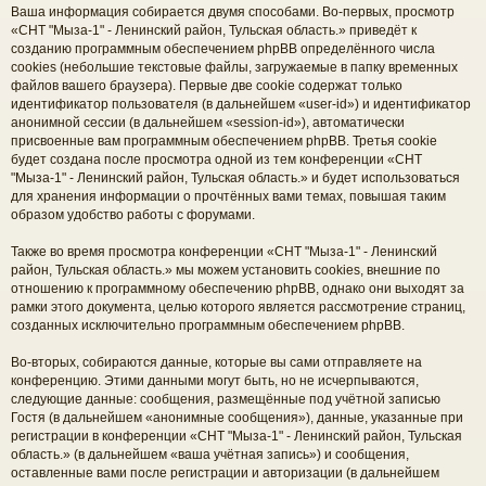
Ваша информация собирается двумя способами. Во-первых, просмотр
«СНТ "Мыза-1" - Ленинский район, Тульская область.» приведёт к
созданию программным обеспечением phpBB определённого числа
cookies (небольшие текстовые файлы, загружаемые в папку временных
файлов вашего браузера). Первые две cookie содержат только
идентификатор пользователя (в дальнейшем «user-id») и идентификатор
анонимной сессии (в дальнейшем «session-id»), автоматически
присвоенные вам программным обеспечением phpBB. Третья cookie
будет создана после просмотра одной из тем конференции «СНТ
"Мыза-1" - Ленинский район, Тульская область.» и будет использоваться
для хранения информации о прочтённых вами темах, повышая таким
образом удобство работы с форумами.
Также во время просмотра конференции «СНТ "Мыза-1" - Ленинский
район, Тульская область.» мы можем установить cookies, внешние по
отношению к программному обеспечению phpBB, однако они выходят за
рамки этого документа, целью которого является рассмотрение страниц,
созданных исключительно программным обеспечением phpBB.
Во-вторых, собираются данные, которые вы сами отправляете на
конференцию. Этими данными могут быть, но не исчерпываются,
следующие данные: сообщения, размещённые под учётной записью
Гостя (в дальнейшем «анонимные сообщения»), данные, указанные при
регистрации в конференции «СНТ "Мыза-1" - Ленинский район, Тульская
область.» (в дальнейшем «ваша учётная запись») и сообщения,
оставленные вами после регистрации и авторизации (в дальнейшем