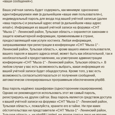
«ваши сообщения»).
Ваша учётная запись будет содержать, как минимум: однозначно
идентифицируемое имя (в дальнейшем «ваше имя пользователя»),
индивидуальный пароль для входа под вашей учётной записью (далее
«ваш пароль») и реальный адрес email (в дальнейшем «ваш адрес
email»). Информация из вашей учётной записи на форумах «СНТ
"Мыза-1" - Ленинский район, Тульская область.» охраняется законами о
защите компьютерной информации, применяемыми в стране,
предоставляющей нам услуги хостинга. Любая информация,
запрашиваемая при регистрации в конференции «СНТ "Мыза-1" -
Ленинский район, Тульская область.», кроме вашего имени пользователя,
вашего пароля и вашего адреса email, может быть как обязательной, так и
необязательной к предоставлению, на усмотрение администрации
конференции «СНТ "Мыза-1" - Ленинский район, Тульская область.». В
любом случае у вас есть возможность выбрать, какая информация из
вашей учётной записи будет общедоступна. Кроме того, у вас есть
возможность согласиться/отказаться от получения сообщений,
автоматически сгенерированных программным обеспечением phpBB.
Ваш пароль надёжно зашифрован (односторонним хэшированием).
Однако не рекомендуется использовать этот же самый пароль,
регистрируясь на других сайтах. Ваш пароль является средством доступа
к вашей учётной записи на форумах «СНТ "Мыза-1" - Ленинский район,
Тульская область.», пожалуйста, храните его в тайне. Ни при каких
обстоятельствах ни представители «СНТ "Мыза-1" - Ленинский район,
Тульская область.», ни phpBB Limited, ни другое третье лицо не вправе