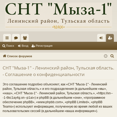
с
ор
ол
хо
ег
Поиск
Вход
Регистрация
ы
ум
ьз
д
ис
П
Список форумов
лк
ы
ов
тр
о
СНТ "Мыза-1" - Ленинский район, Тульская область.
и
и
ат
ац
- Соглашение о конфиденциальности
с
ел
ия
к
Это соглашение подробно объясняет, как «СНТ "Мыза-1" - Ленинский
и
район, Тульская область.» и его подразделения (в дальнейшем «мы»,
«наш», «СНТ "Мыза-1" - Ленинский район, Тульская область.», «https://xn--
-1-6kc1ay4g.xn--p1ai») и phpBB (в дальнейшем «они», «программное
обеспечение phpBB», «www.phpbb.com», «phpBB Limited», «phpBB
Teams») используют информацию, полученную во время любой из ваших
пользовательских сессий (в дальнейшем «ваша информация»).