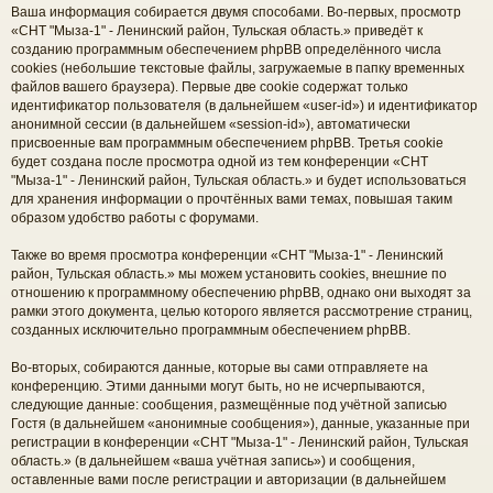
Ваша информация собирается двумя способами. Во-первых, просмотр
«СНТ "Мыза-1" - Ленинский район, Тульская область.» приведёт к
созданию программным обеспечением phpBB определённого числа
cookies (небольшие текстовые файлы, загружаемые в папку временных
файлов вашего браузера). Первые две cookie содержат только
идентификатор пользователя (в дальнейшем «user-id») и идентификатор
анонимной сессии (в дальнейшем «session-id»), автоматически
присвоенные вам программным обеспечением phpBB. Третья cookie
будет создана после просмотра одной из тем конференции «СНТ
"Мыза-1" - Ленинский район, Тульская область.» и будет использоваться
для хранения информации о прочтённых вами темах, повышая таким
образом удобство работы с форумами.
Также во время просмотра конференции «СНТ "Мыза-1" - Ленинский
район, Тульская область.» мы можем установить cookies, внешние по
отношению к программному обеспечению phpBB, однако они выходят за
рамки этого документа, целью которого является рассмотрение страниц,
созданных исключительно программным обеспечением phpBB.
Во-вторых, собираются данные, которые вы сами отправляете на
конференцию. Этими данными могут быть, но не исчерпываются,
следующие данные: сообщения, размещённые под учётной записью
Гостя (в дальнейшем «анонимные сообщения»), данные, указанные при
регистрации в конференции «СНТ "Мыза-1" - Ленинский район, Тульская
область.» (в дальнейшем «ваша учётная запись») и сообщения,
оставленные вами после регистрации и авторизации (в дальнейшем