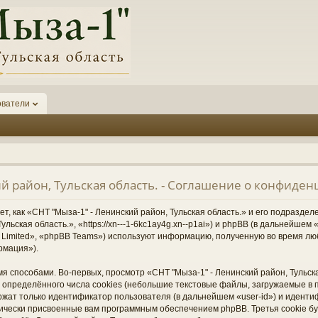
ователи
ий район, Тульская область. - Соглашение о конфиде
, как «СНТ "Мыза-1" - Ленинский район, Тульская область.» и его подразде
ульская область.», «https://xn---1-6kc1ay4g.xn--p1ai») и phpBB (в дальнейше
Limited», «phpBB Teams») используют информацию, полученную во время лю
рмация»).
 способами. Во-первых, просмотр «СНТ "Мыза-1" - Ленинский район, Тульска
определённого числа cookies (небольшие текстовые файлы, загружаемые в 
ржат только идентификатор пользователя (в дальнейшем «user-id») и иденти
тически присвоенные вам программным обеспечением phpBB. Третья cookie б