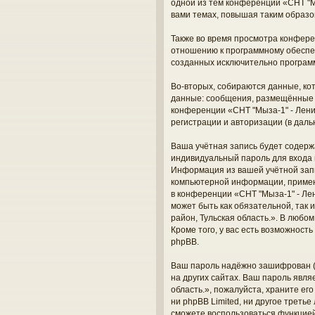
одной из тем конференции «СНТ "М
вами темах, повышая таким образо
Также во время просмотра конферен
отношению к программному обеспеч
созданных исключительно програм
Во-вторых, собираются данные, ко
данные: сообщения, размещённые п
конференции «СНТ "Мыза-1" - Лени
регистрации и авторизации (в дал
Ваша учётная запись будет содерж
индивидуальный пароль для входа 
Информация из вашей учётной запи
компьютерной информации, примен
в конференции «СНТ "Мыза-1" - Лен
может быть как обязательной, так
район, Тульская область.». В любо
Кроме того, у вас есть возможнос
phpBB.
Ваш пароль надёжно зашифрован (о
на других сайтах. Ваш пароль явля
область.», пожалуйста, храните его
ни phpBB Limited, ни другое треть
сможете воспользоваться функцие