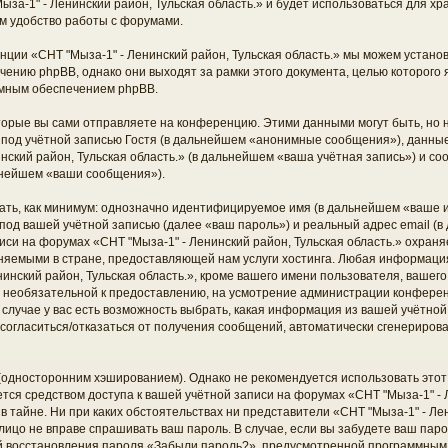
ыза-1" - Ленинский район, Тульская область.» и будет использоваться для 
м удобство работы с форумами.
ции «СНТ "Мыза-1" - Ленинский район, Тульская область.» мы можем установ
ению phpBB, однако они выходят за рамки этого документа, целью которого 
мным обеспечением phpBB.
торые вы сами отправляете на конференцию. Этими данными могут быть, но
од учётной записью Гостя (в дальнейшем «анонимные сообщения»), данные,
нский район, Тульская область.» (в дальнейшем «ваша учётная запись») и с
ьнейшем «ваши сообщения»).
ать, как минимум: однозначно идентифицируемое имя (в дальнейшем «ваше и
под вашей учётной записью (далее «ваш пароль») и реальный адрес email (в
си на форумах «СНТ "Мыза-1" - Ленинский район, Тульская область.» охраня
яемыми в стране, предоставляющей нам услуги хостинга. Любая информаци
инский район, Тульская область.», кроме вашего имени пользователя, вашего
 и необязательной к предоставлению, на усмотрение администрации конфере
м случае у вас есть возможность выбрать, какая информация из вашей учётно
ть согласиться/отказаться от получения сообщений, автоматически сгенерир
дносторонним хэшированием). Однако не рекомендуется использовать этот 
ется средством доступа к вашей учётной записи на форумах «СНТ "Мыза-1" - 
 в тайне. Ни при каких обстоятельствах ни представители «СНТ "Мыза-1" - Лен
е лицо не вправе спрашивать ваш пароль. В случае, если вы забудете ваш паро
й восстановления пароля «Забыли пароль?», предусмотренной программным