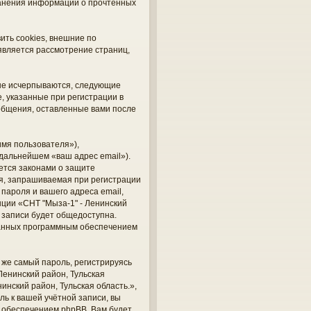
хранения информации о прочтённых
ить cookies, внешние по
является рассмотрение страниц,
 не исчерпываются, следующие
 указанные при регистрации в
ообщения, оставленные вами после
мя пользователя»),
 дальнейшем «ваш адрес email»).
ется законами о защите
я, запрашиваемая при регистрации
 пароля и вашего адреса email,
нции «СНТ "Мыза-1" - Ленинский
й записи будет общедоступна.
ованных программным обеспечением
же самый пароль, регистрируясь
Ленинский район, Тульская
инский район, Тульская область.»,
ль к вашей учётной записи, вы
 обеспечением phpBB. Вам будет