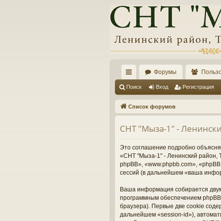
Форумы
Польз
с
Поиск
Вход
Регистрация
ы
Список форумов
лк
СНТ "Мыза-1" - Ленинск
и
Это соглашение подробно объясняет
«СНТ "Мыза-1" - Ленинский район, Т
phpBB», «www.phpbb.com», «phpBB 
сессий (в дальнейшем «ваша инфо
Ваша информация собирается двумя
программным обеспечением phpBB 
браузера). Первые две cookie соде
дальнейшем «session-id»), автома