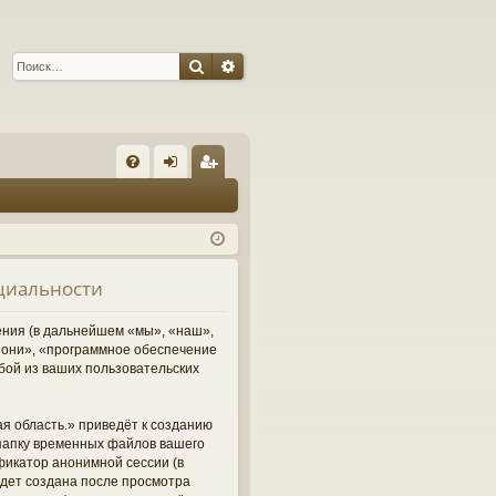
Поиск
Расширенный поиск
С
FA
хо
ег
Q
д
ис
тр
нциальности
ац
ия
ления (в дальнейшем «мы», «наш»,
м «они», «программное обеспечение
бой из ваших пользовательских
я область.» приведёт к созданию
папку временных файлов вашего
фикатор анонимной сессии (в
удет создана после просмотра