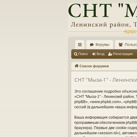
Форумы
Польз
с
Поиск
Вход
Регистрация
ы
Список форумов
лк
СНТ "Мыза-1" - Ленинск
и
Это соглашение подробно объясняет
«СНТ "Мыза-1" - Ленинский район, Т
phpBB», «www.phpbb.com», «phpBB 
сессий (в дальнейшем «ваша инфо
Ваша информация собирается двумя
программным обеспечением phpBB 
браузера). Первые две cookie соде
дальнейшем «session-id»), автома