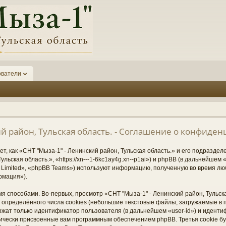
ователи
ий район, Тульская область. - Соглашение о конфиде
, как «СНТ "Мыза-1" - Ленинский район, Тульская область.» и его подразде
ульская область.», «https://xn---1-6kc1ay4g.xn--p1ai») и phpBB (в дальнейше
Limited», «phpBB Teams») используют информацию, полученную во время лю
рмация»).
 способами. Во-первых, просмотр «СНТ "Мыза-1" - Ленинский район, Тульска
определённого числа cookies (небольшие текстовые файлы, загружаемые в 
ржат только идентификатор пользователя (в дальнейшем «user-id») и иденти
тически присвоенные вам программным обеспечением phpBB. Третья cookie б