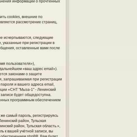
хранения информации о прочтённых
ить cookies, внешние по
является рассмотрение страниц,
 не исчерпываются, следующие
 указанные при регистрации в
ообщения, оставленные вами после
мя пользователя»),
 дальнейшем «ваш адрес email»).
ется законами о защите
я, запрашиваемая при регистрации
 пароля и вашего адреса email,
нции «СНТ "Мыза-1" - Ленинский
й записи будет общедоступна.
ованных программным обеспечением
же самый пароль, регистрируясь
Ленинский район, Тульская
инский район, Тульская область.»,
ль к вашей учётной записи, вы
 обеспечением phpBB. Вам будет