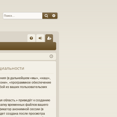
Поиск
Расширенный поиск
С
FA
хо
ег
Q
д
ис
тр
нциальности
ац
ия
ления (в дальнейшем «мы», «наш»,
м «они», «программное обеспечение
бой из ваших пользовательских
я область.» приведёт к созданию
папку временных файлов вашего
фикатор анонимной сессии (в
удет создана после просмотра