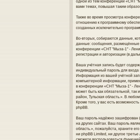
одной из тем конференции «СНТ "М
вами темах, повышая таким образо
Также во время просмотра конферен
отношению к программному обеспеч
созданных исключительно програм
Во-вторых, собираются данные, ко
данные: сообщения, размещённые п
конференции «СНТ "Мыза-1" - Лени
регистрации и авторизации (в дал
Ваша учётная запись будет содерж
индивидуальный пароль для входа 
Информация из вашей учётной запи
компьютерной информации, примен
в конференции «СНТ "Мыза-1" - Лен
может быть как обязательной, так
район, Тульская область.». В любо
Кроме того, у вас есть возможнос
phpBB.
Ваш пароль надёжно зашифрован (о
на других сайтах. Ваш пароль явля
область.», пожалуйста, храните его
ни phpBB Limited, ни другое треть
сможете воспользоваться функцие