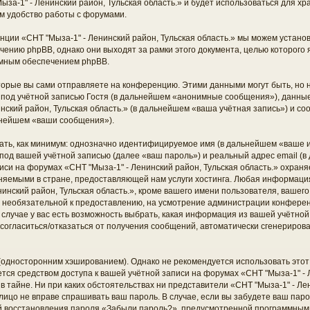
ыза-1" - Ленинский район, Тульская область.» и будет использоваться для 
м удобство работы с форумами.
ции «СНТ "Мыза-1" - Ленинский район, Тульская область.» мы можем установ
ению phpBB, однако они выходят за рамки этого документа, целью которого 
мным обеспечением phpBB.
торые вы сами отправляете на конференцию. Этими данными могут быть, но
од учётной записью Гостя (в дальнейшем «анонимные сообщения»), данные,
нский район, Тульская область.» (в дальнейшем «ваша учётная запись») и с
ьнейшем «ваши сообщения»).
ать, как минимум: однозначно идентифицируемое имя (в дальнейшем «ваше и
под вашей учётной записью (далее «ваш пароль») и реальный адрес email (в
си на форумах «СНТ "Мыза-1" - Ленинский район, Тульская область.» охраня
яемыми в стране, предоставляющей нам услуги хостинга. Любая информаци
инский район, Тульская область.», кроме вашего имени пользователя, вашего
 и необязательной к предоставлению, на усмотрение администрации конфере
м случае у вас есть возможность выбрать, какая информация из вашей учётно
ть согласиться/отказаться от получения сообщений, автоматически сгенерир
дносторонним хэшированием). Однако не рекомендуется использовать этот 
ется средством доступа к вашей учётной записи на форумах «СНТ "Мыза-1" - 
 в тайне. Ни при каких обстоятельствах ни представители «СНТ "Мыза-1" - Лен
е лицо не вправе спрашивать ваш пароль. В случае, если вы забудете ваш паро
й восстановления пароля «Забыли пароль?», предусмотренной программным