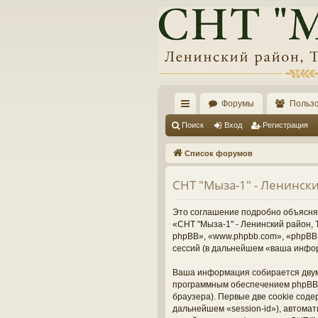
Форумы
Польз
с
Поиск
Вход
Регистрация
ы
Список форумов
лк
СНТ "Мыза-1" - Ленинск
и
Это соглашение подробно объясняет
«СНТ "Мыза-1" - Ленинский район, Т
phpBB», «www.phpbb.com», «phpBB 
сессий (в дальнейшем «ваша инфо
Ваша информация собирается двумя
программным обеспечением phpBB 
браузера). Первые две cookie соде
дальнейшем «session-id»), автома