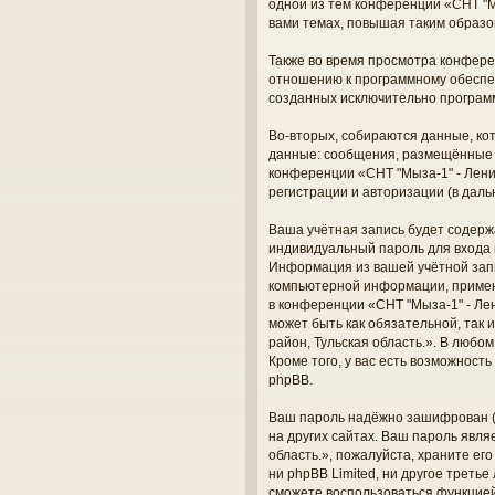
одной из тем конференции «СНТ "М
вами темах, повышая таким образо
Также во время просмотра конферен
отношению к программному обеспеч
созданных исключительно програм
Во-вторых, собираются данные, ко
данные: сообщения, размещённые п
конференции «СНТ "Мыза-1" - Лени
регистрации и авторизации (в дал
Ваша учётная запись будет содерж
индивидуальный пароль для входа 
Информация из вашей учётной запи
компьютерной информации, примен
в конференции «СНТ "Мыза-1" - Лен
может быть как обязательной, так
район, Тульская область.». В любо
Кроме того, у вас есть возможнос
phpBB.
Ваш пароль надёжно зашифрован (о
на других сайтах. Ваш пароль явля
область.», пожалуйста, храните его
ни phpBB Limited, ни другое треть
сможете воспользоваться функцие