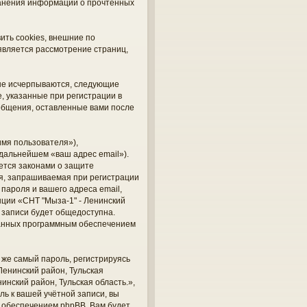
хранения информации о прочтённых
ить cookies, внешние по
является рассмотрение страниц,
 не исчерпываются, следующие
 указанные при регистрации в
ообщения, оставленные вами после
мя пользователя»),
 дальнейшем «ваш адрес email»).
ется законами о защите
я, запрашиваемая при регистрации
 пароля и вашего адреса email,
нции «СНТ "Мыза-1" - Ленинский
й записи будет общедоступна.
ованных программным обеспечением
же самый пароль, регистрируясь
Ленинский район, Тульская
инский район, Тульская область.»,
ль к вашей учётной записи, вы
 обеспечением phpBB. Вам будет