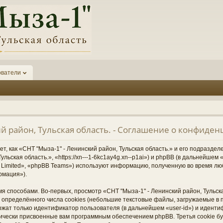
ователи
ий район, Тульская область. - Соглашение о конфиде
, как «СНТ "Мыза-1" - Ленинский район, Тульская область.» и его подразде
ульская область.», «https://xn---1-6kc1ay4g.xn--p1ai») и phpBB (в дальнейше
Limited», «phpBB Teams») используют информацию, полученную во время лю
рмация»).
 способами. Во-первых, просмотр «СНТ "Мыза-1" - Ленинский район, Тульска
определённого числа cookies (небольшие текстовые файлы, загружаемые в 
ржат только идентификатор пользователя (в дальнейшем «user-id») и иденти
тически присвоенные вам программным обеспечением phpBB. Третья cookie б