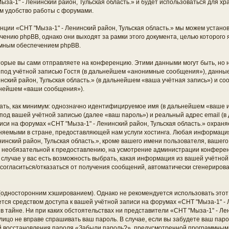
ыза-1" - Ленинский район, Тульская область.» и будет использоваться для 
м удобство работы с форумами.
ции «СНТ "Мыза-1" - Ленинский район, Тульская область.» мы можем установ
ению phpBB, однако они выходят за рамки этого документа, целью которого 
мным обеспечением phpBB.
торые вы сами отправляете на конференцию. Этими данными могут быть, но
од учётной записью Гостя (в дальнейшем «анонимные сообщения»), данные,
нский район, Тульская область.» (в дальнейшем «ваша учётная запись») и с
ьнейшем «ваши сообщения»).
ать, как минимум: однозначно идентифицируемое имя (в дальнейшем «ваше и
под вашей учётной записью (далее «ваш пароль») и реальный адрес email (в
си на форумах «СНТ "Мыза-1" - Ленинский район, Тульская область.» охраня
яемыми в стране, предоставляющей нам услуги хостинга. Любая информаци
инский район, Тульская область.», кроме вашего имени пользователя, вашего
 и необязательной к предоставлению, на усмотрение администрации конфере
м случае у вас есть возможность выбрать, какая информация из вашей учётно
ть согласиться/отказаться от получения сообщений, автоматически сгенерир
дносторонним хэшированием). Однако не рекомендуется использовать этот 
ется средством доступа к вашей учётной записи на форумах «СНТ "Мыза-1" - 
 в тайне. Ни при каких обстоятельствах ни представители «СНТ "Мыза-1" - Лен
е лицо не вправе спрашивать ваш пароль. В случае, если вы забудете ваш паро
й восстановления пароля «Забыли пароль?», предусмотренной программным