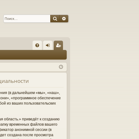
Поиск
Расширенный поиск
С
FA
хо
ег
Q
д
ис
тр
нциальности
ац
ия
ления (в дальнейшем «мы», «наш»,
м «они», «программное обеспечение
бой из ваших пользовательских
я область.» приведёт к созданию
папку временных файлов вашего
фикатор анонимной сессии (в
удет создана после просмотра