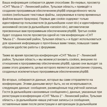
Ваша информация собирается двумя способами. Во-первых, просмотр
«СНТ "Мыза-1" - Ленинский район, Тульская область.» приведёт к
созданию программным обеспечением phpBB определённого числа
cookies (небольшие текстовые файлы, загружаемые в папку временных
файлов вашего браузера). Первые две cookie содержат только
идентификатор пользователя (в дальнейшем «user-id») и идентификатор
анонимной сессии (в дальнейшем «session-id»), автоматически
присвоенные вам программным обеспечением phpBB. Третья cookie
будет создана после просмотра одной из тем конференции «СНТ
"Мыза-1" - Ленинский район, Тульская область.» и будет использоваться
для хранения информации о прочтённых вами темах, повышая таким
образом удобство работы с форумами.
Также во время просмотра конференции «СНТ "Мыза-1" - Ленинский
район, Тульская область.» мы можем установить cookies, внешние по
отношению к программному обеспечению phpBB, однако они выходят за
рамки этого документа, целью которого является рассмотрение страниц,
созданных исключительно программным обеспечением phpBB.
Во-вторых, собираются данные, которые вы сами отправляете на
конференцию. Этими данными могут быть, но не исчерпываются,
следующие данные: сообщения, размещённые под учётной записью
Гостя (в дальнейшем «анонимные сообщения»), данные, указанные при
регистрации в конференции «СНТ "Мыза-1" - Ленинский район, Тульская
область.» (в дальнейшем «ваша учётная запись») и сообщения,
оставленные вами после регистрации и авторизации (в дальнейшем