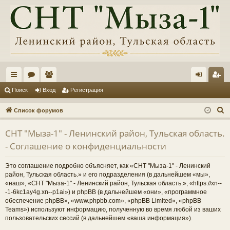
с
ор
ол
хо
ег
Поиск
Вход
Регистрация
ы
ум
ьз
д
ис
П
Список форумов
лк
ы
ов
тр
о
СНТ "Мыза-1" - Ленинский район, Тульская область.
и
и
ат
ац
- Соглашение о конфиденциальности
с
ел
ия
к
Это соглашение подробно объясняет, как «СНТ "Мыза-1" - Ленинский
и
район, Тульская область.» и его подразделения (в дальнейшем «мы»,
«наш», «СНТ "Мыза-1" - Ленинский район, Тульская область.», «https://xn--
-1-6kc1ay4g.xn--p1ai») и phpBB (в дальнейшем «они», «программное
обеспечение phpBB», «www.phpbb.com», «phpBB Limited», «phpBB
Teams») используют информацию, полученную во время любой из ваших
пользовательских сессий (в дальнейшем «ваша информация»).