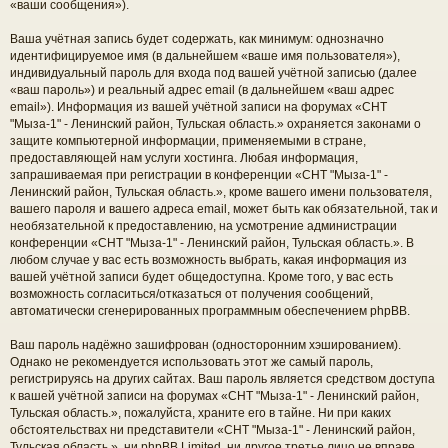
«ваши сообщения»).
Ваша учётная запись будет содержать, как минимум: однозначно
идентифицируемое имя (в дальнейшем «ваше имя пользователя»),
индивидуальный пароль для входа под вашей учётной записью (далее
«ваш пароль») и реальный адрес email (в дальнейшем «ваш адрес
email»). Информация из вашей учётной записи на форумах «СНТ
"Мыза-1" - Ленинский район, Тульская область.» охраняется законами о
защите компьютерной информации, применяемыми в стране,
предоставляющей нам услуги хостинга. Любая информация,
запрашиваемая при регистрации в конференции «СНТ "Мыза-1" -
Ленинский район, Тульская область.», кроме вашего имени пользователя,
вашего пароля и вашего адреса email, может быть как обязательной, так и
необязательной к предоставлению, на усмотрение администрации
конференции «СНТ "Мыза-1" - Ленинский район, Тульская область.». В
любом случае у вас есть возможность выбрать, какая информация из
вашей учётной записи будет общедоступна. Кроме того, у вас есть
возможность согласиться/отказаться от получения сообщений,
автоматически сгенерированных программным обеспечением phpBB.
Ваш пароль надёжно зашифрован (односторонним хэшированием).
Однако не рекомендуется использовать этот же самый пароль,
регистрируясь на других сайтах. Ваш пароль является средством доступа
к вашей учётной записи на форумах «СНТ "Мыза-1" - Ленинский район,
Тульская область.», пожалуйста, храните его в тайне. Ни при каких
обстоятельствах ни представители «СНТ "Мыза-1" - Ленинский район,
Тульская область.», ни phpBB Limited, ни другое третье лицо не вправе