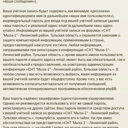
«ваши сообщения»).
Ваша учётная запись будет содержать, как минимум: однозначно
идентифицируемое имя (в дальнейшем «ваше имя пользователя»),
индивидуальный пароль для входа под вашей учётной записью (далее
«ваш пароль») и реальный адрес email (в дальнейшем «ваш адрес
email»). Информация из вашей учётной записи на форумах «СНТ
"Мыза-1" - Ленинский район, Тульская область.» охраняется законами о
защите компьютерной информации, применяемыми в стране,
предоставляющей нам услуги хостинга. Любая информация,
запрашиваемая при регистрации в конференции «СНТ "Мыза-1" -
Ленинский район, Тульская область.», кроме вашего имени пользователя,
вашего пароля и вашего адреса email, может быть как обязательной, так и
необязательной к предоставлению, на усмотрение администрации
конференции «СНТ "Мыза-1" - Ленинский район, Тульская область.». В
любом случае у вас есть возможность выбрать, какая информация из
вашей учётной записи будет общедоступна. Кроме того, у вас есть
возможность согласиться/отказаться от получения сообщений,
автоматически сгенерированных программным обеспечением phpBB.
Ваш пароль надёжно зашифрован (односторонним хэшированием).
Однако не рекомендуется использовать этот же самый пароль,
регистрируясь на других сайтах. Ваш пароль является средством доступа
к вашей учётной записи на форумах «СНТ "Мыза-1" - Ленинский район,
Тульская область.», пожалуйста, храните его в тайне. Ни при каких
обстоятельствах ни представители «СНТ "Мыза-1" - Ленинский район,
Тульская область.», ни phpBB Limited, ни другое третье лицо не вправе