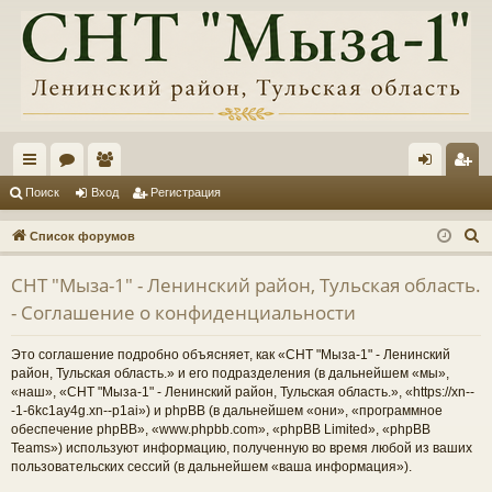
с
ор
ол
хо
ег
Поиск
Вход
Регистрация
ы
ум
ьз
д
ис
П
Список форумов
лк
ы
ов
тр
о
СНТ "Мыза-1" - Ленинский район, Тульская область.
и
и
ат
ац
- Соглашение о конфиденциальности
с
ел
ия
к
Это соглашение подробно объясняет, как «СНТ "Мыза-1" - Ленинский
и
район, Тульская область.» и его подразделения (в дальнейшем «мы»,
«наш», «СНТ "Мыза-1" - Ленинский район, Тульская область.», «https://xn--
-1-6kc1ay4g.xn--p1ai») и phpBB (в дальнейшем «они», «программное
обеспечение phpBB», «www.phpbb.com», «phpBB Limited», «phpBB
Teams») используют информацию, полученную во время любой из ваших
пользовательских сессий (в дальнейшем «ваша информация»).