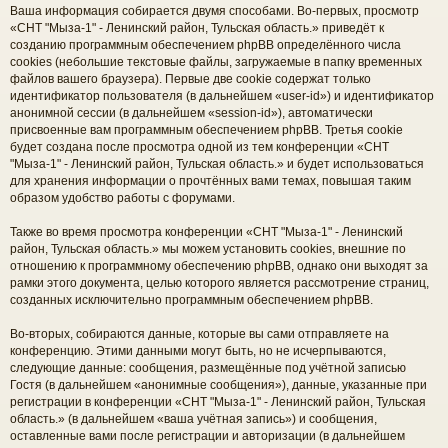
Ваша информация собирается двумя способами. Во-первых, просмотр
«СНТ "Мыза-1" - Ленинский район, Тульская область.» приведёт к
созданию программным обеспечением phpBB определённого числа
cookies (небольшие текстовые файлы, загружаемые в папку временных
файлов вашего браузера). Первые две cookie содержат только
идентификатор пользователя (в дальнейшем «user-id») и идентификатор
анонимной сессии (в дальнейшем «session-id»), автоматически
присвоенные вам программным обеспечением phpBB. Третья cookie
будет создана после просмотра одной из тем конференции «СНТ
"Мыза-1" - Ленинский район, Тульская область.» и будет использоваться
для хранения информации о прочтённых вами темах, повышая таким
образом удобство работы с форумами.
Также во время просмотра конференции «СНТ "Мыза-1" - Ленинский
район, Тульская область.» мы можем установить cookies, внешние по
отношению к программному обеспечению phpBB, однако они выходят за
рамки этого документа, целью которого является рассмотрение страниц,
созданных исключительно программным обеспечением phpBB.
Во-вторых, собираются данные, которые вы сами отправляете на
конференцию. Этими данными могут быть, но не исчерпываются,
следующие данные: сообщения, размещённые под учётной записью
Гостя (в дальнейшем «анонимные сообщения»), данные, указанные при
регистрации в конференции «СНТ "Мыза-1" - Ленинский район, Тульская
область.» (в дальнейшем «ваша учётная запись») и сообщения,
оставленные вами после регистрации и авторизации (в дальнейшем