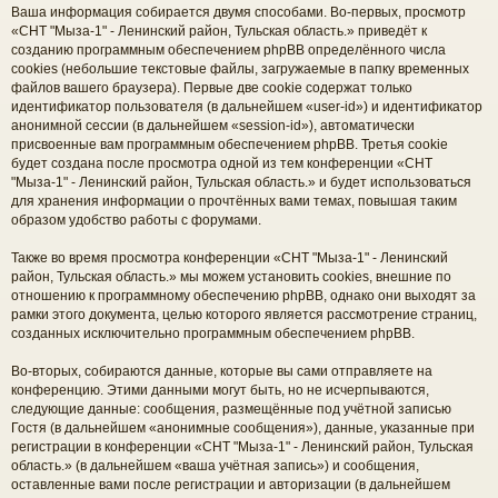
Ваша информация собирается двумя способами. Во-первых, просмотр
«СНТ "Мыза-1" - Ленинский район, Тульская область.» приведёт к
созданию программным обеспечением phpBB определённого числа
cookies (небольшие текстовые файлы, загружаемые в папку временных
файлов вашего браузера). Первые две cookie содержат только
идентификатор пользователя (в дальнейшем «user-id») и идентификатор
анонимной сессии (в дальнейшем «session-id»), автоматически
присвоенные вам программным обеспечением phpBB. Третья cookie
будет создана после просмотра одной из тем конференции «СНТ
"Мыза-1" - Ленинский район, Тульская область.» и будет использоваться
для хранения информации о прочтённых вами темах, повышая таким
образом удобство работы с форумами.
Также во время просмотра конференции «СНТ "Мыза-1" - Ленинский
район, Тульская область.» мы можем установить cookies, внешние по
отношению к программному обеспечению phpBB, однако они выходят за
рамки этого документа, целью которого является рассмотрение страниц,
созданных исключительно программным обеспечением phpBB.
Во-вторых, собираются данные, которые вы сами отправляете на
конференцию. Этими данными могут быть, но не исчерпываются,
следующие данные: сообщения, размещённые под учётной записью
Гостя (в дальнейшем «анонимные сообщения»), данные, указанные при
регистрации в конференции «СНТ "Мыза-1" - Ленинский район, Тульская
область.» (в дальнейшем «ваша учётная запись») и сообщения,
оставленные вами после регистрации и авторизации (в дальнейшем