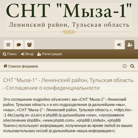
с
ор
ол
хо
ег
Поиск
Вход
Регистрация
ы
ум
ьз
д
ис
П
Список форумов
лк
ы
ов
тр
о
СНТ "Мыза-1" - Ленинский район, Тульская область.
и
и
ат
ац
- Соглашение о конфиденциальности
с
ел
ия
к
Это соглашение подробно объясняет, как «СНТ "Мыза-1" - Ленинский
и
район, Тульская область.» и его подразделения (в дальнейшем «мы»,
«наш», «СНТ "Мыза-1" - Ленинский район, Тульская область.», «https://xn--
-1-6kc1ay4g.xn--p1ai») и phpBB (в дальнейшем «они», «программное
обеспечение phpBB», «www.phpbb.com», «phpBB Limited», «phpBB
Teams») используют информацию, полученную во время любой из ваших
пользовательских сессий (в дальнейшем «ваша информация»).