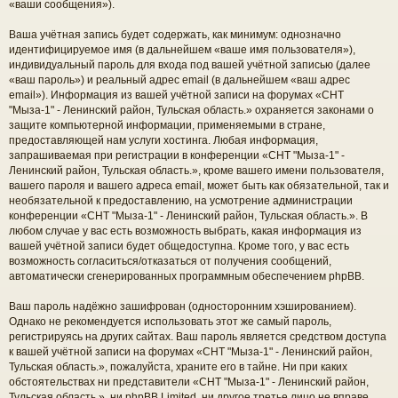
«ваши сообщения»).
Ваша учётная запись будет содержать, как минимум: однозначно
идентифицируемое имя (в дальнейшем «ваше имя пользователя»),
индивидуальный пароль для входа под вашей учётной записью (далее
«ваш пароль») и реальный адрес email (в дальнейшем «ваш адрес
email»). Информация из вашей учётной записи на форумах «СНТ
"Мыза-1" - Ленинский район, Тульская область.» охраняется законами о
защите компьютерной информации, применяемыми в стране,
предоставляющей нам услуги хостинга. Любая информация,
запрашиваемая при регистрации в конференции «СНТ "Мыза-1" -
Ленинский район, Тульская область.», кроме вашего имени пользователя,
вашего пароля и вашего адреса email, может быть как обязательной, так и
необязательной к предоставлению, на усмотрение администрации
конференции «СНТ "Мыза-1" - Ленинский район, Тульская область.». В
любом случае у вас есть возможность выбрать, какая информация из
вашей учётной записи будет общедоступна. Кроме того, у вас есть
возможность согласиться/отказаться от получения сообщений,
автоматически сгенерированных программным обеспечением phpBB.
Ваш пароль надёжно зашифрован (односторонним хэшированием).
Однако не рекомендуется использовать этот же самый пароль,
регистрируясь на других сайтах. Ваш пароль является средством доступа
к вашей учётной записи на форумах «СНТ "Мыза-1" - Ленинский район,
Тульская область.», пожалуйста, храните его в тайне. Ни при каких
обстоятельствах ни представители «СНТ "Мыза-1" - Ленинский район,
Тульская область.», ни phpBB Limited, ни другое третье лицо не вправе