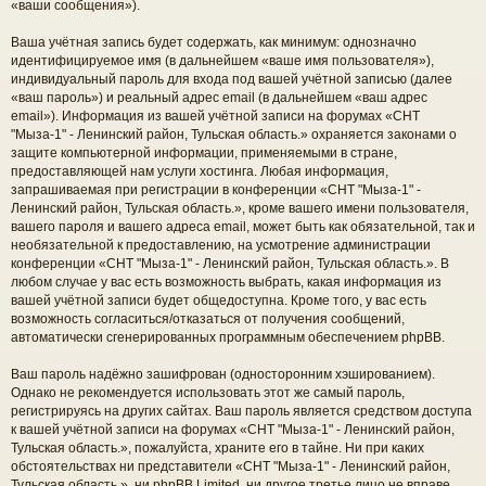
«ваши сообщения»).
Ваша учётная запись будет содержать, как минимум: однозначно
идентифицируемое имя (в дальнейшем «ваше имя пользователя»),
индивидуальный пароль для входа под вашей учётной записью (далее
«ваш пароль») и реальный адрес email (в дальнейшем «ваш адрес
email»). Информация из вашей учётной записи на форумах «СНТ
"Мыза-1" - Ленинский район, Тульская область.» охраняется законами о
защите компьютерной информации, применяемыми в стране,
предоставляющей нам услуги хостинга. Любая информация,
запрашиваемая при регистрации в конференции «СНТ "Мыза-1" -
Ленинский район, Тульская область.», кроме вашего имени пользователя,
вашего пароля и вашего адреса email, может быть как обязательной, так и
необязательной к предоставлению, на усмотрение администрации
конференции «СНТ "Мыза-1" - Ленинский район, Тульская область.». В
любом случае у вас есть возможность выбрать, какая информация из
вашей учётной записи будет общедоступна. Кроме того, у вас есть
возможность согласиться/отказаться от получения сообщений,
автоматически сгенерированных программным обеспечением phpBB.
Ваш пароль надёжно зашифрован (односторонним хэшированием).
Однако не рекомендуется использовать этот же самый пароль,
регистрируясь на других сайтах. Ваш пароль является средством доступа
к вашей учётной записи на форумах «СНТ "Мыза-1" - Ленинский район,
Тульская область.», пожалуйста, храните его в тайне. Ни при каких
обстоятельствах ни представители «СНТ "Мыза-1" - Ленинский район,
Тульская область.», ни phpBB Limited, ни другое третье лицо не вправе