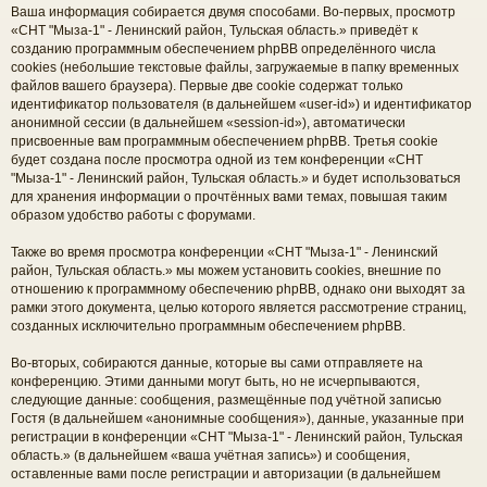
Ваша информация собирается двумя способами. Во-первых, просмотр
«СНТ "Мыза-1" - Ленинский район, Тульская область.» приведёт к
созданию программным обеспечением phpBB определённого числа
cookies (небольшие текстовые файлы, загружаемые в папку временных
файлов вашего браузера). Первые две cookie содержат только
идентификатор пользователя (в дальнейшем «user-id») и идентификатор
анонимной сессии (в дальнейшем «session-id»), автоматически
присвоенные вам программным обеспечением phpBB. Третья cookie
будет создана после просмотра одной из тем конференции «СНТ
"Мыза-1" - Ленинский район, Тульская область.» и будет использоваться
для хранения информации о прочтённых вами темах, повышая таким
образом удобство работы с форумами.
Также во время просмотра конференции «СНТ "Мыза-1" - Ленинский
район, Тульская область.» мы можем установить cookies, внешние по
отношению к программному обеспечению phpBB, однако они выходят за
рамки этого документа, целью которого является рассмотрение страниц,
созданных исключительно программным обеспечением phpBB.
Во-вторых, собираются данные, которые вы сами отправляете на
конференцию. Этими данными могут быть, но не исчерпываются,
следующие данные: сообщения, размещённые под учётной записью
Гостя (в дальнейшем «анонимные сообщения»), данные, указанные при
регистрации в конференции «СНТ "Мыза-1" - Ленинский район, Тульская
область.» (в дальнейшем «ваша учётная запись») и сообщения,
оставленные вами после регистрации и авторизации (в дальнейшем