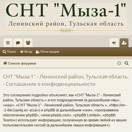
с
ор
ол
хо
ег
Поиск
Вход
Регистрация
ы
ум
ьз
д
ис
П
Список форумов
лк
ы
ов
тр
о
СНТ "Мыза-1" - Ленинский район, Тульская область.
и
и
ат
ац
- Соглашение о конфиденциальности
с
ел
ия
к
Это соглашение подробно объясняет, как «СНТ "Мыза-1" - Ленинский
и
район, Тульская область.» и его подразделения (в дальнейшем «мы»,
«наш», «СНТ "Мыза-1" - Ленинский район, Тульская область.», «https://xn--
-1-6kc1ay4g.xn--p1ai») и phpBB (в дальнейшем «они», «программное
обеспечение phpBB», «www.phpbb.com», «phpBB Limited», «phpBB
Teams») используют информацию, полученную во время любой из ваших
пользовательских сессий (в дальнейшем «ваша информация»).