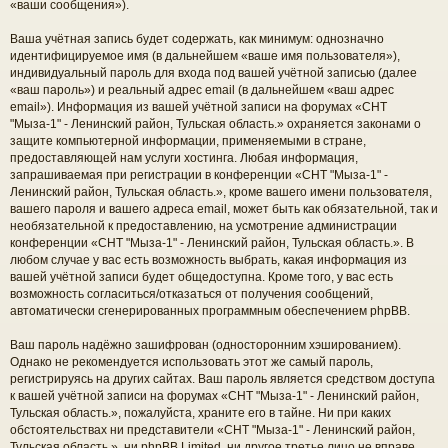
«ваши сообщения»).
Ваша учётная запись будет содержать, как минимум: однозначно
идентифицируемое имя (в дальнейшем «ваше имя пользователя»),
индивидуальный пароль для входа под вашей учётной записью (далее
«ваш пароль») и реальный адрес email (в дальнейшем «ваш адрес
email»). Информация из вашей учётной записи на форумах «СНТ
"Мыза-1" - Ленинский район, Тульская область.» охраняется законами о
защите компьютерной информации, применяемыми в стране,
предоставляющей нам услуги хостинга. Любая информация,
запрашиваемая при регистрации в конференции «СНТ "Мыза-1" -
Ленинский район, Тульская область.», кроме вашего имени пользователя,
вашего пароля и вашего адреса email, может быть как обязательной, так и
необязательной к предоставлению, на усмотрение администрации
конференции «СНТ "Мыза-1" - Ленинский район, Тульская область.». В
любом случае у вас есть возможность выбрать, какая информация из
вашей учётной записи будет общедоступна. Кроме того, у вас есть
возможность согласиться/отказаться от получения сообщений,
автоматически сгенерированных программным обеспечением phpBB.
Ваш пароль надёжно зашифрован (односторонним хэшированием).
Однако не рекомендуется использовать этот же самый пароль,
регистрируясь на других сайтах. Ваш пароль является средством доступа
к вашей учётной записи на форумах «СНТ "Мыза-1" - Ленинский район,
Тульская область.», пожалуйста, храните его в тайне. Ни при каких
обстоятельствах ни представители «СНТ "Мыза-1" - Ленинский район,
Тульская область.», ни phpBB Limited, ни другое третье лицо не вправе