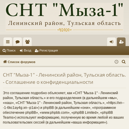
с
ор
ол
хо
ег
Поиск
Вход
Регистрация
ы
ум
ьз
д
ис
П
Список форумов
лк
ы
ов
тр
о
СНТ "Мыза-1" - Ленинский район, Тульская область.
и
и
ат
ац
- Соглашение о конфиденциальности
с
ел
ия
к
Это соглашение подробно объясняет, как «СНТ "Мыза-1" - Ленинский
и
район, Тульская область.» и его подразделения (в дальнейшем «мы»,
«наш», «СНТ "Мыза-1" - Ленинский район, Тульская область.», «https://xn--
-1-6kc1ay4g.xn--p1ai») и phpBB (в дальнейшем «они», «программное
обеспечение phpBB», «www.phpbb.com», «phpBB Limited», «phpBB
Teams») используют информацию, полученную во время любой из ваших
пользовательских сессий (в дальнейшем «ваша информация»).