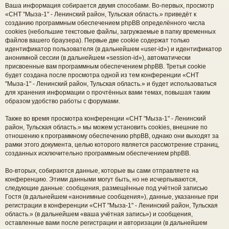
Ваша информация собирается двумя способами. Во-первых, просмотр
«СНТ "Мыза-1" - Ленинский район, Тульская область.» приведёт к
созданию программным обеспечением phpBB определённого числа
cookies (небольшие текстовые файлы, загружаемые в папку временных
файлов вашего браузера). Первые две cookie содержат только
идентификатор пользователя (в дальнейшем «user-id») и идентификатор
анонимной сессии (в дальнейшем «session-id»), автоматически
присвоенные вам программным обеспечением phpBB. Третья cookie
будет создана после просмотра одной из тем конференции «СНТ
"Мыза-1" - Ленинский район, Тульская область.» и будет использоваться
для хранения информации о прочтённых вами темах, повышая таким
образом удобство работы с форумами.
Также во время просмотра конференции «СНТ "Мыза-1" - Ленинский
район, Тульская область.» мы можем установить cookies, внешние по
отношению к программному обеспечению phpBB, однако они выходят за
рамки этого документа, целью которого является рассмотрение страниц,
созданных исключительно программным обеспечением phpBB.
Во-вторых, собираются данные, которые вы сами отправляете на
конференцию. Этими данными могут быть, но не исчерпываются,
следующие данные: сообщения, размещённые под учётной записью
Гостя (в дальнейшем «анонимные сообщения»), данные, указанные при
регистрации в конференции «СНТ "Мыза-1" - Ленинский район, Тульская
область.» (в дальнейшем «ваша учётная запись») и сообщения,
оставленные вами после регистрации и авторизации (в дальнейшем