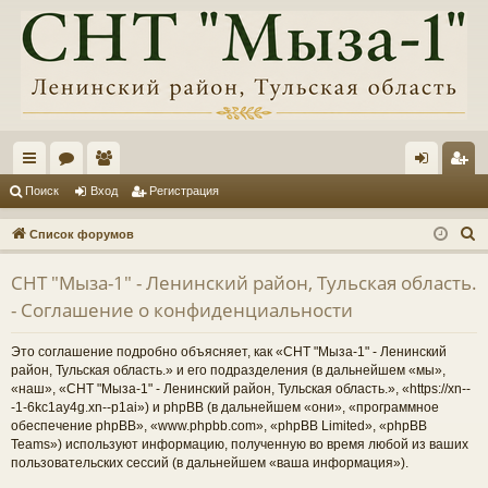
с
ор
ол
хо
ег
Поиск
Вход
Регистрация
ы
ум
ьз
д
ис
П
Список форумов
лк
ы
ов
тр
о
СНТ "Мыза-1" - Ленинский район, Тульская область.
и
и
ат
ац
- Соглашение о конфиденциальности
с
ел
ия
к
Это соглашение подробно объясняет, как «СНТ "Мыза-1" - Ленинский
и
район, Тульская область.» и его подразделения (в дальнейшем «мы»,
«наш», «СНТ "Мыза-1" - Ленинский район, Тульская область.», «https://xn--
-1-6kc1ay4g.xn--p1ai») и phpBB (в дальнейшем «они», «программное
обеспечение phpBB», «www.phpbb.com», «phpBB Limited», «phpBB
Teams») используют информацию, полученную во время любой из ваших
пользовательских сессий (в дальнейшем «ваша информация»).