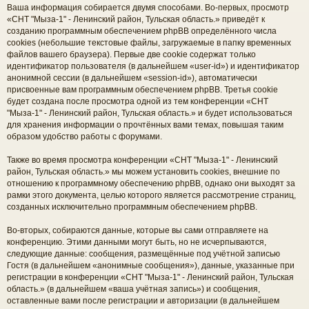
Ваша информация собирается двумя способами. Во-первых, просмотр
«СНТ "Мыза-1" - Ленинский район, Тульская область.» приведёт к
созданию программным обеспечением phpBB определённого числа
cookies (небольшие текстовые файлы, загружаемые в папку временных
файлов вашего браузера). Первые две cookie содержат только
идентификатор пользователя (в дальнейшем «user-id») и идентификатор
анонимной сессии (в дальнейшем «session-id»), автоматически
присвоенные вам программным обеспечением phpBB. Третья cookie
будет создана после просмотра одной из тем конференции «СНТ
"Мыза-1" - Ленинский район, Тульская область.» и будет использоваться
для хранения информации о прочтённых вами темах, повышая таким
образом удобство работы с форумами.
Также во время просмотра конференции «СНТ "Мыза-1" - Ленинский
район, Тульская область.» мы можем установить cookies, внешние по
отношению к программному обеспечению phpBB, однако они выходят за
рамки этого документа, целью которого является рассмотрение страниц,
созданных исключительно программным обеспечением phpBB.
Во-вторых, собираются данные, которые вы сами отправляете на
конференцию. Этими данными могут быть, но не исчерпываются,
следующие данные: сообщения, размещённые под учётной записью
Гостя (в дальнейшем «анонимные сообщения»), данные, указанные при
регистрации в конференции «СНТ "Мыза-1" - Ленинский район, Тульская
область.» (в дальнейшем «ваша учётная запись») и сообщения,
оставленные вами после регистрации и авторизации (в дальнейшем