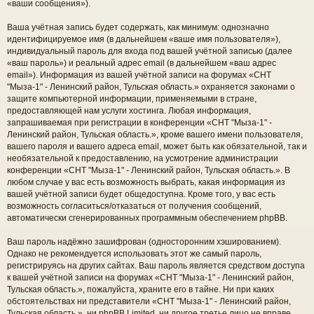
«ваши сообщения»).
Ваша учётная запись будет содержать, как минимум: однозначно
идентифицируемое имя (в дальнейшем «ваше имя пользователя»),
индивидуальный пароль для входа под вашей учётной записью (далее
«ваш пароль») и реальный адрес email (в дальнейшем «ваш адрес
email»). Информация из вашей учётной записи на форумах «СНТ
"Мыза-1" - Ленинский район, Тульская область.» охраняется законами о
защите компьютерной информации, применяемыми в стране,
предоставляющей нам услуги хостинга. Любая информация,
запрашиваемая при регистрации в конференции «СНТ "Мыза-1" -
Ленинский район, Тульская область.», кроме вашего имени пользователя,
вашего пароля и вашего адреса email, может быть как обязательной, так и
необязательной к предоставлению, на усмотрение администрации
конференции «СНТ "Мыза-1" - Ленинский район, Тульская область.». В
любом случае у вас есть возможность выбрать, какая информация из
вашей учётной записи будет общедоступна. Кроме того, у вас есть
возможность согласиться/отказаться от получения сообщений,
автоматически сгенерированных программным обеспечением phpBB.
Ваш пароль надёжно зашифрован (односторонним хэшированием).
Однако не рекомендуется использовать этот же самый пароль,
регистрируясь на других сайтах. Ваш пароль является средством доступа
к вашей учётной записи на форумах «СНТ "Мыза-1" - Ленинский район,
Тульская область.», пожалуйста, храните его в тайне. Ни при каких
обстоятельствах ни представители «СНТ "Мыза-1" - Ленинский район,
Тульская область.», ни phpBB Limited, ни другое третье лицо не вправе