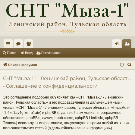
с
ор
ол
хо
ег
Поиск
Вход
Регистрация
ы
ум
ьз
д
ис
П
Список форумов
лк
ы
ов
тр
о
СНТ "Мыза-1" - Ленинский район, Тульская область.
и
и
ат
ац
- Соглашение о конфиденциальности
с
ел
ия
к
Это соглашение подробно объясняет, как «СНТ "Мыза-1" - Ленинский
и
район, Тульская область.» и его подразделения (в дальнейшем «мы»,
«наш», «СНТ "Мыза-1" - Ленинский район, Тульская область.», «https://xn--
-1-6kc1ay4g.xn--p1ai») и phpBB (в дальнейшем «они», «программное
обеспечение phpBB», «www.phpbb.com», «phpBB Limited», «phpBB
Teams») используют информацию, полученную во время любой из ваших
пользовательских сессий (в дальнейшем «ваша информация»).