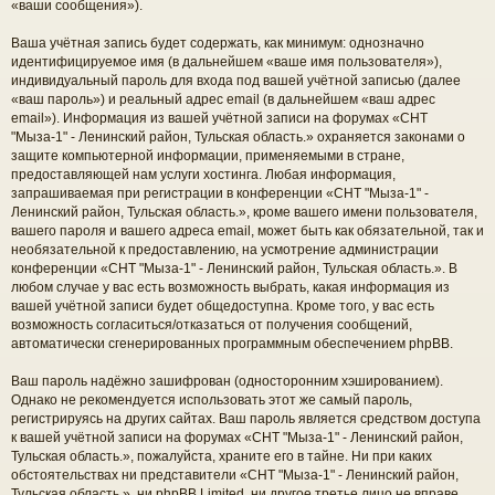
«ваши сообщения»).
Ваша учётная запись будет содержать, как минимум: однозначно
идентифицируемое имя (в дальнейшем «ваше имя пользователя»),
индивидуальный пароль для входа под вашей учётной записью (далее
«ваш пароль») и реальный адрес email (в дальнейшем «ваш адрес
email»). Информация из вашей учётной записи на форумах «СНТ
"Мыза-1" - Ленинский район, Тульская область.» охраняется законами о
защите компьютерной информации, применяемыми в стране,
предоставляющей нам услуги хостинга. Любая информация,
запрашиваемая при регистрации в конференции «СНТ "Мыза-1" -
Ленинский район, Тульская область.», кроме вашего имени пользователя,
вашего пароля и вашего адреса email, может быть как обязательной, так и
необязательной к предоставлению, на усмотрение администрации
конференции «СНТ "Мыза-1" - Ленинский район, Тульская область.». В
любом случае у вас есть возможность выбрать, какая информация из
вашей учётной записи будет общедоступна. Кроме того, у вас есть
возможность согласиться/отказаться от получения сообщений,
автоматически сгенерированных программным обеспечением phpBB.
Ваш пароль надёжно зашифрован (односторонним хэшированием).
Однако не рекомендуется использовать этот же самый пароль,
регистрируясь на других сайтах. Ваш пароль является средством доступа
к вашей учётной записи на форумах «СНТ "Мыза-1" - Ленинский район,
Тульская область.», пожалуйста, храните его в тайне. Ни при каких
обстоятельствах ни представители «СНТ "Мыза-1" - Ленинский район,
Тульская область.», ни phpBB Limited, ни другое третье лицо не вправе