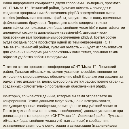
Ваша информация собирается двумя способами. Во-первых, просмотр
«СНТ "Мыза-1" - Ленинский район, Тульская область.» приведёт к
созданию программным обеспечением phpBB определённого числа
cookies (небольшие текстовые файлы, загружаемые в папку временных
файлов вашего браузера). Первые две cookie содержат только
идентификатор пользователя (в дальнейшем «user-id») и идентификатор
анонимной сессии (в дальнейшем «session-id»), автоматически
присвоенные вам программным обеспечением phpBB. Третья cookie
будет создана после просмотра одной из тем конференции «СНТ
"Мыза-1" - Ленинский район, Тульская область.» и будет использоваться
для хранения информации о прочтённых вами темах, повышая таким
образом удобство работы с форумами.
Также во время просмотра конференции «СНТ "Мыза-1" - Ленинский
район, Тульская область.» мы можем установить cookies, внешние по
отношению к программному обеспечению phpBB, однако они выходят за
рамки этого документа, целью которого является рассмотрение страниц,
созданных исключительно программным обеспечением phpBB.
Во-вторых, собираются данные, которые вы сами отправляете на
конференцию. Этими данными могут быть, но не исчерпываются,
следующие данные: сообщения, размещённые под учётной записью
Гостя (в дальнейшем «анонимные сообщения»), данные, указанные при
регистрации в конференции «СНТ "Мыза-1" - Ленинский район, Тульская
область.» (в дальнейшем «ваша учётная запись») и сообщения,
оставленные вами после регистрации и авторизации (в дальнейшем