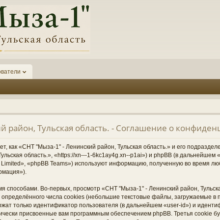
ователи
ий район, Тульская область. - Соглашение о конфиде
, как «СНТ "Мыза-1" - Ленинский район, Тульская область.» и его подразде
ульская область.», «https://xn---1-6kc1ay4g.xn--p1ai») и phpBB (в дальнейше
Limited», «phpBB Teams») используют информацию, полученную во время лю
рмация»).
 способами. Во-первых, просмотр «СНТ "Мыза-1" - Ленинский район, Тульска
определённого числа cookies (небольшие текстовые файлы, загружаемые в 
ржат только идентификатор пользователя (в дальнейшем «user-id») и иденти
тически присвоенные вам программным обеспечением phpBB. Третья cookie б