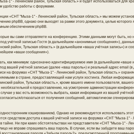
ыза-1" - Ленинский район, Тульская область.» и будет использоваться для 
м удобство работы с форумами.
ции «СНТ "Мыза-1" - Ленинский район, Тульская область.» мы можем установ
ению phpBB, однако они выходят за рамки этого документа, целью которого 
мным обеспечением phpBB.
торые вы сами отправляете на конференцию. Этими данными могут быть, но
од учётной записью Гостя (в дальнейшем «анонимные сообщения»), данные,
нский район, Тульская область.» (в дальнейшем «ваша учётная запись») и с
ьнейшем «ваши сообщения»).
ать, как минимум: однозначно идентифицируемое имя (в дальнейшем «ваше и
под вашей учётной записью (далее «ваш пароль») и реальный адрес email (в
си на форумах «СНТ "Мыза-1" - Ленинский район, Тульская область.» охраня
яемыми в стране, предоставляющей нам услуги хостинга. Любая информаци
инский район, Тульская область.», кроме вашего имени пользователя, вашего
 и необязательной к предоставлению, на усмотрение администрации конфере
м случае у вас есть возможность выбрать, какая информация из вашей учётно
ть согласиться/отказаться от получения сообщений, автоматически сгенерир
дносторонним хэшированием). Однако не рекомендуется использовать этот 
ется средством доступа к вашей учётной записи на форумах «СНТ "Мыза-1" - 
 в тайне. Ни при каких обстоятельствах ни представители «СНТ "Мыза-1" - Лен
е лицо не вправе спрашивать ваш пароль. В случае, если вы забудете ваш паро
й восстановления пароля «Забыли пароль?», предусмотренной программным