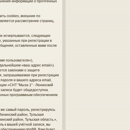
хранения информации о прочтённых
ить cookies, внешние по
является рассмотрение страниц,
 не исчерпываются, следующие
 указанные при регистрации в
ообщения, оставленные вами после
мя пользователя»),
 дальнейшем «ваш адрес email»).
ется законами о защите
я, запрашиваемая при регистрации
 пароля и вашего адреса email,
нции «СНТ "Мыза-1" - Ленинский
й записи будет общедоступна.
ованных программным обеспечением
же самый пароль, регистрируясь
Ленинский район, Тульская
инский район, Тульская область.»,
ль к вашей учётной записи, вы
 обеспечением phpBB. Вам будет