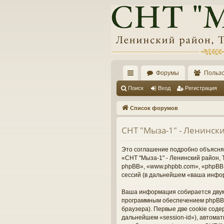
Форумы
Польз
с
Поиск
Вход
Регистрация
ы
Список форумов
лк
СНТ "Мыза-1" - Ленинск
и
Это соглашение подробно объясняет
«СНТ "Мыза-1" - Ленинский район, Т
phpBB», «www.phpbb.com», «phpBB 
сессий (в дальнейшем «ваша инфо
Ваша информация собирается двумя
программным обеспечением phpBB 
браузера). Первые две cookie соде
дальнейшем «session-id»), автома