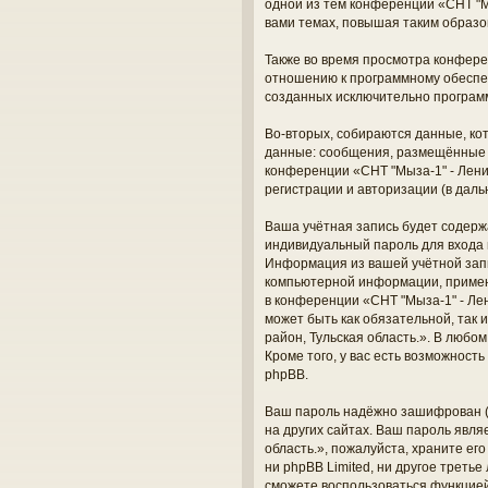
одной из тем конференции «СНТ "М
вами темах, повышая таким образо
Также во время просмотра конферен
отношению к программному обеспеч
созданных исключительно програм
Во-вторых, собираются данные, ко
данные: сообщения, размещённые п
конференции «СНТ "Мыза-1" - Лени
регистрации и авторизации (в дал
Ваша учётная запись будет содерж
индивидуальный пароль для входа 
Информация из вашей учётной запи
компьютерной информации, примен
в конференции «СНТ "Мыза-1" - Лен
может быть как обязательной, так
район, Тульская область.». В любо
Кроме того, у вас есть возможнос
phpBB.
Ваш пароль надёжно зашифрован (о
на других сайтах. Ваш пароль явля
область.», пожалуйста, храните его
ни phpBB Limited, ни другое треть
сможете воспользоваться функцие