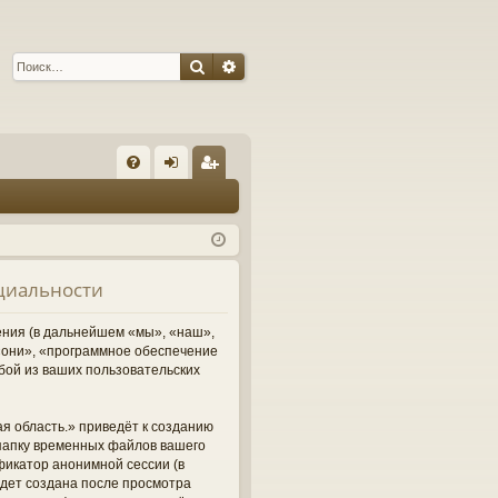
Поиск
Расширенный поиск
С
FA
хо
ег
Q
д
ис
тр
нциальности
ац
ия
ления (в дальнейшем «мы», «наш»,
м «они», «программное обеспечение
бой из ваших пользовательских
я область.» приведёт к созданию
папку временных файлов вашего
фикатор анонимной сессии (в
удет создана после просмотра