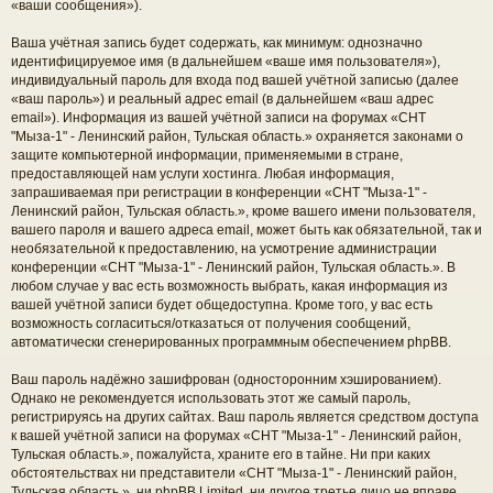
«ваши сообщения»).
Ваша учётная запись будет содержать, как минимум: однозначно
идентифицируемое имя (в дальнейшем «ваше имя пользователя»),
индивидуальный пароль для входа под вашей учётной записью (далее
«ваш пароль») и реальный адрес email (в дальнейшем «ваш адрес
email»). Информация из вашей учётной записи на форумах «СНТ
"Мыза-1" - Ленинский район, Тульская область.» охраняется законами о
защите компьютерной информации, применяемыми в стране,
предоставляющей нам услуги хостинга. Любая информация,
запрашиваемая при регистрации в конференции «СНТ "Мыза-1" -
Ленинский район, Тульская область.», кроме вашего имени пользователя,
вашего пароля и вашего адреса email, может быть как обязательной, так и
необязательной к предоставлению, на усмотрение администрации
конференции «СНТ "Мыза-1" - Ленинский район, Тульская область.». В
любом случае у вас есть возможность выбрать, какая информация из
вашей учётной записи будет общедоступна. Кроме того, у вас есть
возможность согласиться/отказаться от получения сообщений,
автоматически сгенерированных программным обеспечением phpBB.
Ваш пароль надёжно зашифрован (односторонним хэшированием).
Однако не рекомендуется использовать этот же самый пароль,
регистрируясь на других сайтах. Ваш пароль является средством доступа
к вашей учётной записи на форумах «СНТ "Мыза-1" - Ленинский район,
Тульская область.», пожалуйста, храните его в тайне. Ни при каких
обстоятельствах ни представители «СНТ "Мыза-1" - Ленинский район,
Тульская область.», ни phpBB Limited, ни другое третье лицо не вправе