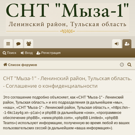
с
ор
ол
хо
ег
Поиск
Вход
Регистрация
ы
ум
ьз
д
ис
П
Список форумов
лк
ы
ов
тр
о
СНТ "Мыза-1" - Ленинский район, Тульская область.
и
и
ат
ац
- Соглашение о конфиденциальности
с
ел
ия
к
Это соглашение подробно объясняет, как «СНТ "Мыза-1" - Ленинский
и
район, Тульская область.» и его подразделения (в дальнейшем «мы»,
«наш», «СНТ "Мыза-1" - Ленинский район, Тульская область.», «https://xn--
-1-6kc1ay4g.xn--p1ai») и phpBB (в дальнейшем «они», «программное
обеспечение phpBB», «www.phpbb.com», «phpBB Limited», «phpBB
Teams») используют информацию, полученную во время любой из ваших
пользовательских сессий (в дальнейшем «ваша информация»).