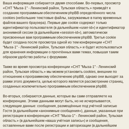
Ваша информация собирается двумя способами. Во-первых, просмотр
«СНТ "Мыза-1" - Ленинский район, Тульская область.» приведёт к
созданию программным обеспечением phpBB определённого числа
cookies (небольшие текстовые файлы, загружаемые в папку временных
файлов вашего браузера). Первые две cookie содержат только
идентификатор пользователя (в дальнейшем «user-id») и идентификатор
анонимной сессии (в дальнейшем «session-id»), автоматически
присвоенные вам программным обеспечением phpBB. Третья cookie
будет создана после просмотра одной из тем конференции «СНТ
"Мыза-1" - Ленинский район, Тульская область.» и будет использоваться
для хранения информации о прочтённых вами темах, повышая таким
образом удобство работы с форумами.
Также во время просмотра конференции «СНТ "Мыза-1" - Ленинский
район, Тульская область.» мы можем установить cookies, внешние по
отношению к программному обеспечению phpBB, однако они выходят за
рамки этого документа, целью которого является рассмотрение страниц,
созданных исключительно программным обеспечением phpBB.
Во-вторых, собираются данные, которые вы сами отправляете на
конференцию. Этими данными могут быть, но не исчерпываются,
следующие данные: сообщения, размещённые под учётной записью
Гостя (в дальнейшем «анонимные сообщения»), данные, указанные при
регистрации в конференции «СНТ "Мыза-1" - Ленинский район, Тульская
область.» (в дальнейшем «ваша учётная запись») и сообщения,
оставленные вами после регистрации и авторизации (в дальнейшем