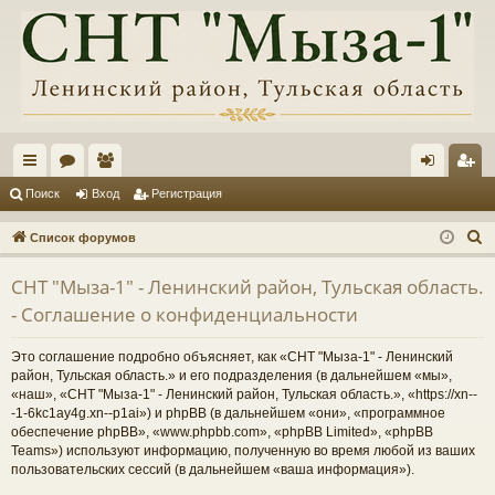
с
ор
ол
хо
ег
Поиск
Вход
Регистрация
ы
ум
ьз
д
ис
П
Список форумов
лк
ы
ов
тр
о
СНТ "Мыза-1" - Ленинский район, Тульская область.
и
и
ат
ац
- Соглашение о конфиденциальности
с
ел
ия
к
Это соглашение подробно объясняет, как «СНТ "Мыза-1" - Ленинский
и
район, Тульская область.» и его подразделения (в дальнейшем «мы»,
«наш», «СНТ "Мыза-1" - Ленинский район, Тульская область.», «https://xn--
-1-6kc1ay4g.xn--p1ai») и phpBB (в дальнейшем «они», «программное
обеспечение phpBB», «www.phpbb.com», «phpBB Limited», «phpBB
Teams») используют информацию, полученную во время любой из ваших
пользовательских сессий (в дальнейшем «ваша информация»).