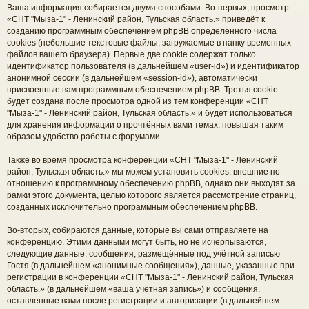
Ваша информация собирается двумя способами. Во-первых, просмотр
«СНТ "Мыза-1" - Ленинский район, Тульская область.» приведёт к
созданию программным обеспечением phpBB определённого числа
cookies (небольшие текстовые файлы, загружаемые в папку временных
файлов вашего браузера). Первые две cookie содержат только
идентификатор пользователя (в дальнейшем «user-id») и идентификатор
анонимной сессии (в дальнейшем «session-id»), автоматически
присвоенные вам программным обеспечением phpBB. Третья cookie
будет создана после просмотра одной из тем конференции «СНТ
"Мыза-1" - Ленинский район, Тульская область.» и будет использоваться
для хранения информации о прочтённых вами темах, повышая таким
образом удобство работы с форумами.
Также во время просмотра конференции «СНТ "Мыза-1" - Ленинский
район, Тульская область.» мы можем установить cookies, внешние по
отношению к программному обеспечению phpBB, однако они выходят за
рамки этого документа, целью которого является рассмотрение страниц,
созданных исключительно программным обеспечением phpBB.
Во-вторых, собираются данные, которые вы сами отправляете на
конференцию. Этими данными могут быть, но не исчерпываются,
следующие данные: сообщения, размещённые под учётной записью
Гостя (в дальнейшем «анонимные сообщения»), данные, указанные при
регистрации в конференции «СНТ "Мыза-1" - Ленинский район, Тульская
область.» (в дальнейшем «ваша учётная запись») и сообщения,
оставленные вами после регистрации и авторизации (в дальнейшем