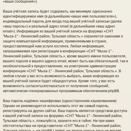
«ваши сообщения»).
Ваша учётная запись будет содержать, как минимум: однозначно
идентифицируемое имя (в дальнейшем «ваше имя пользователя»),
индивидуальный пароль для входа под вашей учётной записью (далее
«ваш пароль») и реальный адрес email (в дальнейшем «ваш адрес
email»). Информация из вашей учётной записи на форумах «СНТ
"Мыза-1" - Ленинский район, Тульская область.» охраняется законами о
защите компьютерной информации, применяемыми в стране,
предоставляющей нам услуги хостинга. Любая информация,
запрашиваемая при регистрации в конференции «СНТ "Мыза-1" -
Ленинский район, Тульская область.», кроме вашего имени пользователя,
вашего пароля и вашего адреса email, может быть как обязательной, так и
необязательной к предоставлению, на усмотрение администрации
конференции «СНТ "Мыза-1" - Ленинский район, Тульская область.». В
любом случае у вас есть возможность выбрать, какая информация из
вашей учётной записи будет общедоступна. Кроме того, у вас есть
возможность согласиться/отказаться от получения сообщений,
автоматически сгенерированных программным обеспечением phpBB.
Ваш пароль надёжно зашифрован (односторонним хэшированием).
Однако не рекомендуется использовать этот же самый пароль,
регистрируясь на других сайтах. Ваш пароль является средством доступа
к вашей учётной записи на форумах «СНТ "Мыза-1" - Ленинский район,
Тульская область.», пожалуйста, храните его в тайне. Ни при каких
обстоятельствах ни представители «СНТ "Мыза-1" - Ленинский район,
Тульская область.», ни phpBB Limited, ни другое третье лицо не вправе