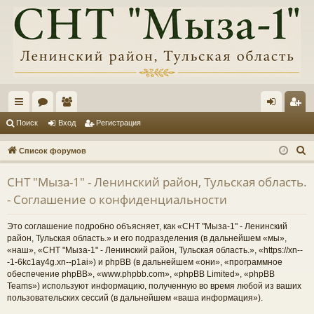
с
ор
ол
хо
ег
Поиск
Вход
Регистрация
ы
ум
ьз
д
ис
П
Список форумов
лк
ы
ов
тр
о
СНТ "Мыза-1" - Ленинский район, Тульская область.
и
и
ат
ац
- Соглашение о конфиденциальности
с
ел
ия
к
Это соглашение подробно объясняет, как «СНТ "Мыза-1" - Ленинский
и
район, Тульская область.» и его подразделения (в дальнейшем «мы»,
«наш», «СНТ "Мыза-1" - Ленинский район, Тульская область.», «https://xn--
-1-6kc1ay4g.xn--p1ai») и phpBB (в дальнейшем «они», «программное
обеспечение phpBB», «www.phpbb.com», «phpBB Limited», «phpBB
Teams») используют информацию, полученную во время любой из ваших
пользовательских сессий (в дальнейшем «ваша информация»).