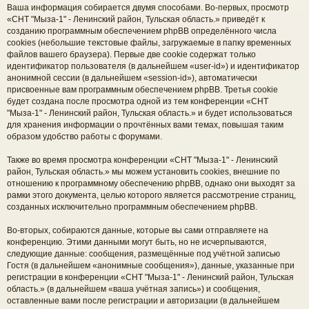
Ваша информация собирается двумя способами. Во-первых, просмотр
«СНТ "Мыза-1" - Ленинский район, Тульская область.» приведёт к
созданию программным обеспечением phpBB определённого числа
cookies (небольшие текстовые файлы, загружаемые в папку временных
файлов вашего браузера). Первые две cookie содержат только
идентификатор пользователя (в дальнейшем «user-id») и идентификатор
анонимной сессии (в дальнейшем «session-id»), автоматически
присвоенные вам программным обеспечением phpBB. Третья cookie
будет создана после просмотра одной из тем конференции «СНТ
"Мыза-1" - Ленинский район, Тульская область.» и будет использоваться
для хранения информации о прочтённых вами темах, повышая таким
образом удобство работы с форумами.
Также во время просмотра конференции «СНТ "Мыза-1" - Ленинский
район, Тульская область.» мы можем установить cookies, внешние по
отношению к программному обеспечению phpBB, однако они выходят за
рамки этого документа, целью которого является рассмотрение страниц,
созданных исключительно программным обеспечением phpBB.
Во-вторых, собираются данные, которые вы сами отправляете на
конференцию. Этими данными могут быть, но не исчерпываются,
следующие данные: сообщения, размещённые под учётной записью
Гостя (в дальнейшем «анонимные сообщения»), данные, указанные при
регистрации в конференции «СНТ "Мыза-1" - Ленинский район, Тульская
область.» (в дальнейшем «ваша учётная запись») и сообщения,
оставленные вами после регистрации и авторизации (в дальнейшем