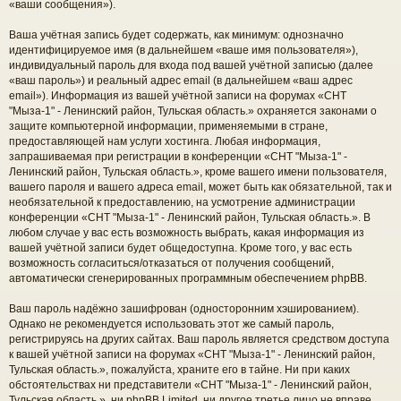
«ваши сообщения»).
Ваша учётная запись будет содержать, как минимум: однозначно
идентифицируемое имя (в дальнейшем «ваше имя пользователя»),
индивидуальный пароль для входа под вашей учётной записью (далее
«ваш пароль») и реальный адрес email (в дальнейшем «ваш адрес
email»). Информация из вашей учётной записи на форумах «СНТ
"Мыза-1" - Ленинский район, Тульская область.» охраняется законами о
защите компьютерной информации, применяемыми в стране,
предоставляющей нам услуги хостинга. Любая информация,
запрашиваемая при регистрации в конференции «СНТ "Мыза-1" -
Ленинский район, Тульская область.», кроме вашего имени пользователя,
вашего пароля и вашего адреса email, может быть как обязательной, так и
необязательной к предоставлению, на усмотрение администрации
конференции «СНТ "Мыза-1" - Ленинский район, Тульская область.». В
любом случае у вас есть возможность выбрать, какая информация из
вашей учётной записи будет общедоступна. Кроме того, у вас есть
возможность согласиться/отказаться от получения сообщений,
автоматически сгенерированных программным обеспечением phpBB.
Ваш пароль надёжно зашифрован (односторонним хэшированием).
Однако не рекомендуется использовать этот же самый пароль,
регистрируясь на других сайтах. Ваш пароль является средством доступа
к вашей учётной записи на форумах «СНТ "Мыза-1" - Ленинский район,
Тульская область.», пожалуйста, храните его в тайне. Ни при каких
обстоятельствах ни представители «СНТ "Мыза-1" - Ленинский район,
Тульская область.», ни phpBB Limited, ни другое третье лицо не вправе