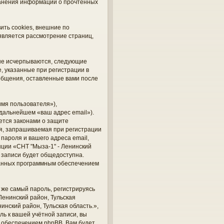
хранения информации о прочтённых
ить cookies, внешние по
является рассмотрение страниц,
 не исчерпываются, следующие
 указанные при регистрации в
ообщения, оставленные вами после
мя пользователя»),
 дальнейшем «ваш адрес email»).
ется законами о защите
я, запрашиваемая при регистрации
 пароля и вашего адреса email,
нции «СНТ "Мыза-1" - Ленинский
й записи будет общедоступна.
ованных программным обеспечением
же самый пароль, регистрируясь
Ленинский район, Тульская
инский район, Тульская область.»,
ль к вашей учётной записи, вы
 обеспечением phpBB. Вам будет