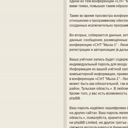
одной из тем конференции «СНТ "М
вами темах, повышая таким образо
Также во время просмотра конферен
отношению к программному обеспеч
созданных исключительно програм
Во-вторых, собираются данные, ко
данные: сообщения, размещённые п
конференции «СНТ "Мыза-1" - Лени
регистрации и авторизации (в дал
Ваша учётная запись будет содерж
индивидуальный пароль для входа 
Информация из вашей учётной запи
компьютерной информации, примен
в конференции «СНТ "Мыза-1" - Лен
может быть как обязательной, так
район, Тульская область.». В любо
Кроме того, у вас есть возможнос
phpBB.
Ваш пароль надёжно зашифрован (о
на других сайтах. Ваш пароль явля
область.», пожалуйста, храните его
ни phpBB Limited, ни другое треть
сможете воспользоваться функцие