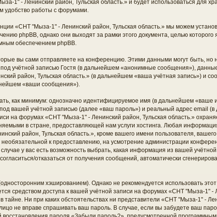
ыза-1" - Ленинский район, Тульская область.» и будет использоваться для 
м удобство работы с форумами.
ции «СНТ "Мыза-1" - Ленинский район, Тульская область.» мы можем установ
ению phpBB, однако они выходят за рамки этого документа, целью которого 
мным обеспечением phpBB.
торые вы сами отправляете на конференцию. Этими данными могут быть, но
од учётной записью Гостя (в дальнейшем «анонимные сообщения»), данные,
нский район, Тульская область.» (в дальнейшем «ваша учётная запись») и с
ьнейшем «ваши сообщения»).
ать, как минимум: однозначно идентифицируемое имя (в дальнейшем «ваше и
под вашей учётной записью (далее «ваш пароль») и реальный адрес email (в
си на форумах «СНТ "Мыза-1" - Ленинский район, Тульская область.» охраня
яемыми в стране, предоставляющей нам услуги хостинга. Любая информаци
инский район, Тульская область.», кроме вашего имени пользователя, вашего
 и необязательной к предоставлению, на усмотрение администрации конфере
м случае у вас есть возможность выбрать, какая информация из вашей учётно
ть согласиться/отказаться от получения сообщений, автоматически сгенерир
дносторонним хэшированием). Однако не рекомендуется использовать этот 
ется средством доступа к вашей учётной записи на форумах «СНТ "Мыза-1" - 
 в тайне. Ни при каких обстоятельствах ни представители «СНТ "Мыза-1" - Лен
е лицо не вправе спрашивать ваш пароль. В случае, если вы забудете ваш паро
й восстановления пароля «Забыли пароль?», предусмотренной программным