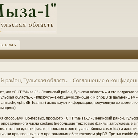
ователи
ий район, Тульская область. - Соглашение о конфиде
, как «СНТ "Мыза-1" - Ленинский район, Тульская область.» и его подразде
ульская область.», «https://xn---1-6kc1ay4g.xn--p1ai») и phpBB (в дальнейше
Limited», «phpBB Teams») используют информацию, полученную во время лю
рмация»).
 способами. Во-первых, просмотр «СНТ "Мыза-1" - Ленинский район, Тульска
определённого числа cookies (небольшие текстовые файлы, загружаемые в 
ржат только идентификатор пользователя (в дальнейшем «user-id») и иденти
тически присвоенные вам программным обеспечением phpBB. Третья cookie б