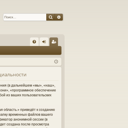
Поиск
Расширенный поиск
С
FA
хо
ег
Q
д
ис
тр
нциальности
ац
ия
ления (в дальнейшем «мы», «наш»,
м «они», «программное обеспечение
бой из ваших пользовательских
я область.» приведёт к созданию
папку временных файлов вашего
фикатор анонимной сессии (в
удет создана после просмотра