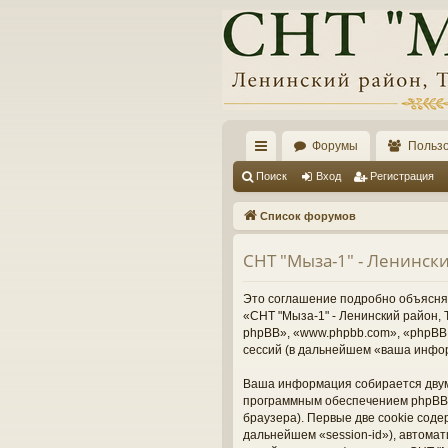
Форумы
Польз
с
Поиск
Вход
Регистрация
ы
Список форумов
лк
СНТ "Мыза-1" - Ленинск
и
Это соглашение подробно объясняет
«СНТ "Мыза-1" - Ленинский район, Т
phpBB», «www.phpbb.com», «phpBB 
сессий (в дальнейшем «ваша инфо
Ваша информация собирается двумя
программным обеспечением phpBB 
браузера). Первые две cookie соде
дальнейшем «session-id»), автома