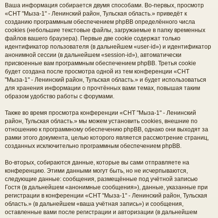
Ваша информация собирается двумя способами. Во-первых, просмотр
«СНТ "Мыза-1" - Ленинский район, Тульская область.» приведёт к
созданию программным обеспечением phpBB определённого числа
cookies (небольшие текстовые файлы, загружаемые в папку временных
файлов вашего браузера). Первые две cookie содержат только
идентификатор пользователя (в дальнейшем «user-id») и идентификатор
анонимной сессии (в дальнейшем «session-id»), автоматически
присвоенные вам программным обеспечением phpBB. Третья cookie
будет создана после просмотра одной из тем конференции «СНТ
"Мыза-1" - Ленинский район, Тульская область.» и будет использоваться
для хранения информации о прочтённых вами темах, повышая таким
образом удобство работы с форумами.
Также во время просмотра конференции «СНТ "Мыза-1" - Ленинский
район, Тульская область.» мы можем установить cookies, внешние по
отношению к программному обеспечению phpBB, однако они выходят за
рамки этого документа, целью которого является рассмотрение страниц,
созданных исключительно программным обеспечением phpBB.
Во-вторых, собираются данные, которые вы сами отправляете на
конференцию. Этими данными могут быть, но не исчерпываются,
следующие данные: сообщения, размещённые под учётной записью
Гостя (в дальнейшем «анонимные сообщения»), данные, указанные при
регистрации в конференции «СНТ "Мыза-1" - Ленинский район, Тульская
область.» (в дальнейшем «ваша учётная запись») и сообщения,
оставленные вами после регистрации и авторизации (в дальнейшем