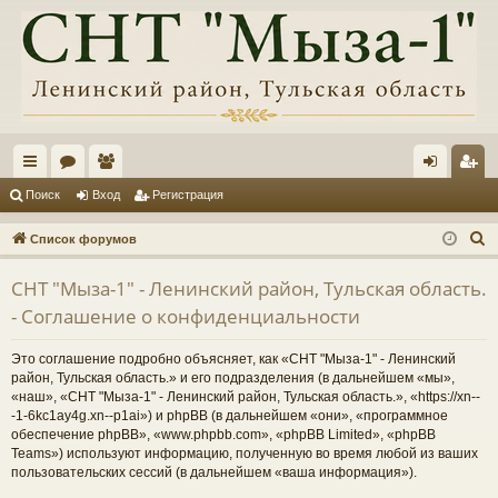
с
ор
ол
хо
ег
Поиск
Вход
Регистрация
ы
ум
ьз
д
ис
П
Список форумов
лк
ы
ов
тр
о
СНТ "Мыза-1" - Ленинский район, Тульская область.
и
и
ат
ац
- Соглашение о конфиденциальности
с
ел
ия
к
Это соглашение подробно объясняет, как «СНТ "Мыза-1" - Ленинский
и
район, Тульская область.» и его подразделения (в дальнейшем «мы»,
«наш», «СНТ "Мыза-1" - Ленинский район, Тульская область.», «https://xn--
-1-6kc1ay4g.xn--p1ai») и phpBB (в дальнейшем «они», «программное
обеспечение phpBB», «www.phpbb.com», «phpBB Limited», «phpBB
Teams») используют информацию, полученную во время любой из ваших
пользовательских сессий (в дальнейшем «ваша информация»).