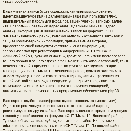
«ваши сообщения»).
Ваша учётная запись будет содержать, как минимум: однозначно
идентифицируемое имя (в дальнейшем «ваше имя пользователя»),
индивидуальный пароль для входа под вашей учётной записью (далее
«ваш пароль») и реальный адрес email (в дальнейшем «ваш адрес
email»). Информация из вашей учётной записи на форумах «СНТ
"Мыза-1" - Ленинский район, Тульская область.» охраняется законами о
защите компьютерной информации, применяемыми в стране,
предоставляющей нам услуги хостинга. Любая информация,
запрашиваемая при регистрации в конференции «СНТ "Мыза-1" -
Ленинский район, Тульская область.», кроме вашего имени пользователя,
вашего пароля и вашего адреса email, может быть как обязательной, так и
необязательной к предоставлению, на усмотрение администрации
конференции «СНТ "Мыза-1" - Ленинский район, Тульская область.». В
любом случае у вас есть возможность выбрать, какая информация из
вашей учётной записи будет общедоступна. Кроме того, у вас есть
возможность согласиться/отказаться от получения сообщений,
автоматически сгенерированных программным обеспечением phpBB.
Ваш пароль надёжно зашифрован (односторонним хэшированием).
Однако не рекомендуется использовать этот же самый пароль,
регистрируясь на других сайтах. Ваш пароль является средством доступа
к вашей учётной записи на форумах «СНТ "Мыза-1" - Ленинский район,
Тульская область.», пожалуйста, храните его в тайне. Ни при каких
обстоятельствах ни представители «СНТ "Мыза-1" - Ленинский район,
Тульская область.», ни phpBB Limited, ни другое третье лицо не вправе