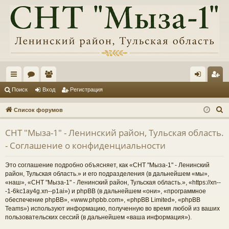
с
ор
ол
хо
ег
Поиск
Вход
Регистрация
ы
ум
ьз
д
ис
П
Список форумов
лк
ы
ов
тр
о
СНТ "Мыза-1" - Ленинский район, Тульская область.
и
и
ат
ац
- Соглашение о конфиденциальности
с
ел
ия
к
Это соглашение подробно объясняет, как «СНТ "Мыза-1" - Ленинский
и
район, Тульская область.» и его подразделения (в дальнейшем «мы»,
«наш», «СНТ "Мыза-1" - Ленинский район, Тульская область.», «https://xn--
-1-6kc1ay4g.xn--p1ai») и phpBB (в дальнейшем «они», «программное
обеспечение phpBB», «www.phpbb.com», «phpBB Limited», «phpBB
Teams») используют информацию, полученную во время любой из ваших
пользовательских сессий (в дальнейшем «ваша информация»).