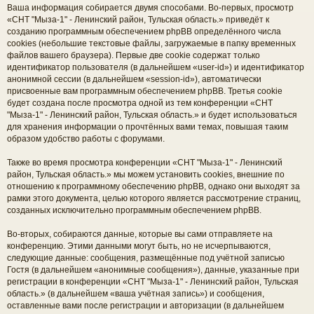
Ваша информация собирается двумя способами. Во-первых, просмотр
«СНТ "Мыза-1" - Ленинский район, Тульская область.» приведёт к
созданию программным обеспечением phpBB определённого числа
cookies (небольшие текстовые файлы, загружаемые в папку временных
файлов вашего браузера). Первые две cookie содержат только
идентификатор пользователя (в дальнейшем «user-id») и идентификатор
анонимной сессии (в дальнейшем «session-id»), автоматически
присвоенные вам программным обеспечением phpBB. Третья cookie
будет создана после просмотра одной из тем конференции «СНТ
"Мыза-1" - Ленинский район, Тульская область.» и будет использоваться
для хранения информации о прочтённых вами темах, повышая таким
образом удобство работы с форумами.
Также во время просмотра конференции «СНТ "Мыза-1" - Ленинский
район, Тульская область.» мы можем установить cookies, внешние по
отношению к программному обеспечению phpBB, однако они выходят за
рамки этого документа, целью которого является рассмотрение страниц,
созданных исключительно программным обеспечением phpBB.
Во-вторых, собираются данные, которые вы сами отправляете на
конференцию. Этими данными могут быть, но не исчерпываются,
следующие данные: сообщения, размещённые под учётной записью
Гостя (в дальнейшем «анонимные сообщения»), данные, указанные при
регистрации в конференции «СНТ "Мыза-1" - Ленинский район, Тульская
область.» (в дальнейшем «ваша учётная запись») и сообщения,
оставленные вами после регистрации и авторизации (в дальнейшем