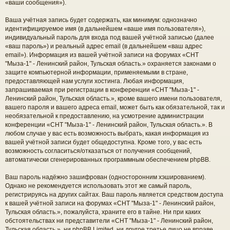
«ваши сообщения»).
Ваша учётная запись будет содержать, как минимум: однозначно
идентифицируемое имя (в дальнейшем «ваше имя пользователя»),
индивидуальный пароль для входа под вашей учётной записью (далее
«ваш пароль») и реальный адрес email (в дальнейшем «ваш адрес
email»). Информация из вашей учётной записи на форумах «СНТ
"Мыза-1" - Ленинский район, Тульская область.» охраняется законами о
защите компьютерной информации, применяемыми в стране,
предоставляющей нам услуги хостинга. Любая информация,
запрашиваемая при регистрации в конференции «СНТ "Мыза-1" -
Ленинский район, Тульская область.», кроме вашего имени пользователя,
вашего пароля и вашего адреса email, может быть как обязательной, так и
необязательной к предоставлению, на усмотрение администрации
конференции «СНТ "Мыза-1" - Ленинский район, Тульская область.». В
любом случае у вас есть возможность выбрать, какая информация из
вашей учётной записи будет общедоступна. Кроме того, у вас есть
возможность согласиться/отказаться от получения сообщений,
автоматически сгенерированных программным обеспечением phpBB.
Ваш пароль надёжно зашифрован (односторонним хэшированием).
Однако не рекомендуется использовать этот же самый пароль,
регистрируясь на других сайтах. Ваш пароль является средством доступа
к вашей учётной записи на форумах «СНТ "Мыза-1" - Ленинский район,
Тульская область.», пожалуйста, храните его в тайне. Ни при каких
обстоятельствах ни представители «СНТ "Мыза-1" - Ленинский район,
Тульская область.», ни phpBB Limited, ни другое третье лицо не вправе