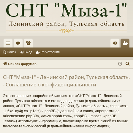
с
ор
ол
хо
ег
Поиск
Вход
Регистрация
ы
ум
ьз
д
ис
П
Список форумов
лк
ы
ов
тр
о
СНТ "Мыза-1" - Ленинский район, Тульская область.
и
и
ат
ац
- Соглашение о конфиденциальности
с
ел
ия
к
Это соглашение подробно объясняет, как «СНТ "Мыза-1" - Ленинский
и
район, Тульская область.» и его подразделения (в дальнейшем «мы»,
«наш», «СНТ "Мыза-1" - Ленинский район, Тульская область.», «https://xn--
-1-6kc1ay4g.xn--p1ai») и phpBB (в дальнейшем «они», «программное
обеспечение phpBB», «www.phpbb.com», «phpBB Limited», «phpBB
Teams») используют информацию, полученную во время любой из ваших
пользовательских сессий (в дальнейшем «ваша информация»).