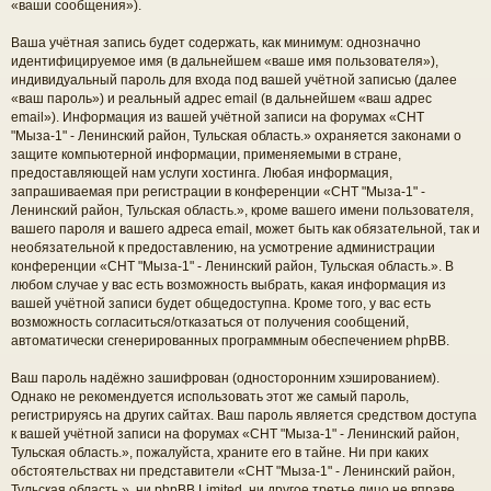
«ваши сообщения»).
Ваша учётная запись будет содержать, как минимум: однозначно
идентифицируемое имя (в дальнейшем «ваше имя пользователя»),
индивидуальный пароль для входа под вашей учётной записью (далее
«ваш пароль») и реальный адрес email (в дальнейшем «ваш адрес
email»). Информация из вашей учётной записи на форумах «СНТ
"Мыза-1" - Ленинский район, Тульская область.» охраняется законами о
защите компьютерной информации, применяемыми в стране,
предоставляющей нам услуги хостинга. Любая информация,
запрашиваемая при регистрации в конференции «СНТ "Мыза-1" -
Ленинский район, Тульская область.», кроме вашего имени пользователя,
вашего пароля и вашего адреса email, может быть как обязательной, так и
необязательной к предоставлению, на усмотрение администрации
конференции «СНТ "Мыза-1" - Ленинский район, Тульская область.». В
любом случае у вас есть возможность выбрать, какая информация из
вашей учётной записи будет общедоступна. Кроме того, у вас есть
возможность согласиться/отказаться от получения сообщений,
автоматически сгенерированных программным обеспечением phpBB.
Ваш пароль надёжно зашифрован (односторонним хэшированием).
Однако не рекомендуется использовать этот же самый пароль,
регистрируясь на других сайтах. Ваш пароль является средством доступа
к вашей учётной записи на форумах «СНТ "Мыза-1" - Ленинский район,
Тульская область.», пожалуйста, храните его в тайне. Ни при каких
обстоятельствах ни представители «СНТ "Мыза-1" - Ленинский район,
Тульская область.», ни phpBB Limited, ни другое третье лицо не вправе