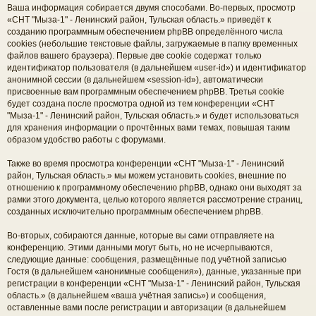
Ваша информация собирается двумя способами. Во-первых, просмотр
«СНТ "Мыза-1" - Ленинский район, Тульская область.» приведёт к
созданию программным обеспечением phpBB определённого числа
cookies (небольшие текстовые файлы, загружаемые в папку временных
файлов вашего браузера). Первые две cookie содержат только
идентификатор пользователя (в дальнейшем «user-id») и идентификатор
анонимной сессии (в дальнейшем «session-id»), автоматически
присвоенные вам программным обеспечением phpBB. Третья cookie
будет создана после просмотра одной из тем конференции «СНТ
"Мыза-1" - Ленинский район, Тульская область.» и будет использоваться
для хранения информации о прочтённых вами темах, повышая таким
образом удобство работы с форумами.
Также во время просмотра конференции «СНТ "Мыза-1" - Ленинский
район, Тульская область.» мы можем установить cookies, внешние по
отношению к программному обеспечению phpBB, однако они выходят за
рамки этого документа, целью которого является рассмотрение страниц,
созданных исключительно программным обеспечением phpBB.
Во-вторых, собираются данные, которые вы сами отправляете на
конференцию. Этими данными могут быть, но не исчерпываются,
следующие данные: сообщения, размещённые под учётной записью
Гостя (в дальнейшем «анонимные сообщения»), данные, указанные при
регистрации в конференции «СНТ "Мыза-1" - Ленинский район, Тульская
область.» (в дальнейшем «ваша учётная запись») и сообщения,
оставленные вами после регистрации и авторизации (в дальнейшем