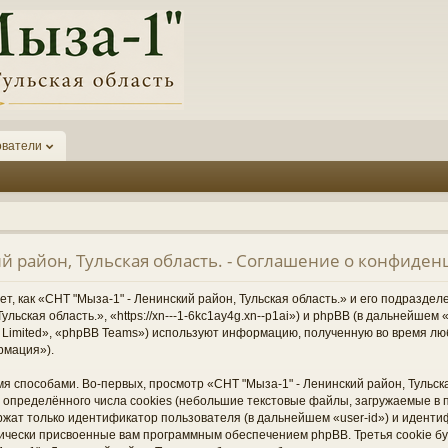
ователи
ий район, Тульская область. - Соглашение о конфиде
, как «СНТ "Мыза-1" - Ленинский район, Тульская область.» и его подразде
ульская область.», «https://xn---1-6kc1ay4g.xn--p1ai») и phpBB (в дальнейше
Limited», «phpBB Teams») используют информацию, полученную во время лю
рмация»).
 способами. Во-первых, просмотр «СНТ "Мыза-1" - Ленинский район, Тульска
определённого числа cookies (небольшие текстовые файлы, загружаемые в 
ржат только идентификатор пользователя (в дальнейшем «user-id») и иденти
тически присвоенные вам программным обеспечением phpBB. Третья cookie б