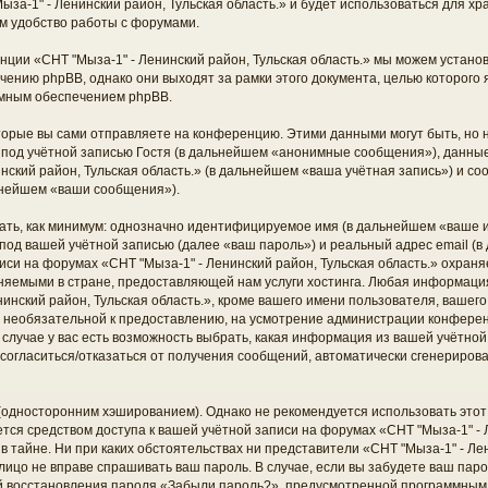
ыза-1" - Ленинский район, Тульская область.» и будет использоваться для 
м удобство работы с форумами.
ции «СНТ "Мыза-1" - Ленинский район, Тульская область.» мы можем установ
ению phpBB, однако они выходят за рамки этого документа, целью которого 
мным обеспечением phpBB.
торые вы сами отправляете на конференцию. Этими данными могут быть, но
од учётной записью Гостя (в дальнейшем «анонимные сообщения»), данные,
нский район, Тульская область.» (в дальнейшем «ваша учётная запись») и с
ьнейшем «ваши сообщения»).
ать, как минимум: однозначно идентифицируемое имя (в дальнейшем «ваше и
под вашей учётной записью (далее «ваш пароль») и реальный адрес email (в
си на форумах «СНТ "Мыза-1" - Ленинский район, Тульская область.» охраня
яемыми в стране, предоставляющей нам услуги хостинга. Любая информаци
инский район, Тульская область.», кроме вашего имени пользователя, вашего
 и необязательной к предоставлению, на усмотрение администрации конфере
м случае у вас есть возможность выбрать, какая информация из вашей учётно
ть согласиться/отказаться от получения сообщений, автоматически сгенерир
дносторонним хэшированием). Однако не рекомендуется использовать этот 
ется средством доступа к вашей учётной записи на форумах «СНТ "Мыза-1" - 
 в тайне. Ни при каких обстоятельствах ни представители «СНТ "Мыза-1" - Лен
е лицо не вправе спрашивать ваш пароль. В случае, если вы забудете ваш паро
й восстановления пароля «Забыли пароль?», предусмотренной программным