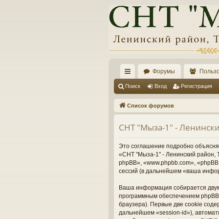
Форумы
Польз
с
Поиск
Вход
Регистрация
ы
Список форумов
лк
СНТ "Мыза-1" - Ленинск
и
Это соглашение подробно объясняет
«СНТ "Мыза-1" - Ленинский район, Т
phpBB», «www.phpbb.com», «phpBB 
сессий (в дальнейшем «ваша инфо
Ваша информация собирается двумя
программным обеспечением phpBB 
браузера). Первые две cookie соде
дальнейшем «session-id»), автома