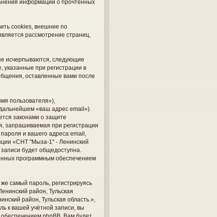
хранения информации о прочтённых
ить cookies, внешние по
является рассмотрение страниц,
 не исчерпываются, следующие
 указанные при регистрации в
ообщения, оставленные вами после
мя пользователя»),
 дальнейшем «ваш адрес email»).
ется законами о защите
я, запрашиваемая при регистрации
 пароля и вашего адреса email,
нции «СНТ "Мыза-1" - Ленинский
й записи будет общедоступна.
ованных программным обеспечением
же самый пароль, регистрируясь
Ленинский район, Тульская
инский район, Тульская область.»,
ль к вашей учётной записи, вы
 обеспечением phpBB. Вам будет