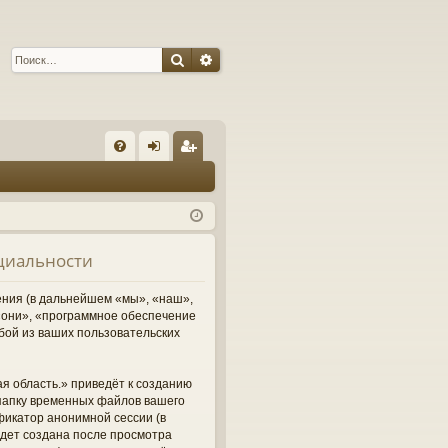
Поиск
Расширенный поиск
С
FA
хо
ег
Q
д
ис
тр
нциальности
ац
ия
ления (в дальнейшем «мы», «наш»,
м «они», «программное обеспечение
бой из ваших пользовательских
я область.» приведёт к созданию
папку временных файлов вашего
фикатор анонимной сессии (в
удет создана после просмотра