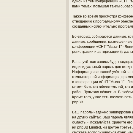
одной из тем конференции «СНТ "М
вами темах, повышая таким образо
Также во время просмотра конферен
отношению к программному обеспеч
созданных исключительно програм
Во-вторых, собираются данные, ко
данные: сообщения, размещённые п
конференции «СНТ "Мыза-1" - Лени
регистрации и авторизации (в дал
Ваша учётная запись будет содерж
индивидуальный пароль для входа 
Информация из вашей учётной запи
компьютерной информации, примен
в конференции «СНТ "Мыза-1" - Лен
может быть как обязательной, так
район, Тульская область.». В любо
Кроме того, у вас есть возможнос
phpBB.
Ваш пароль надёжно зашифрован (о
на других сайтах. Ваш пароль явля
область.», пожалуйста, храните его
ни phpBB Limited, ни другое треть
сможете воспользоваться функцие