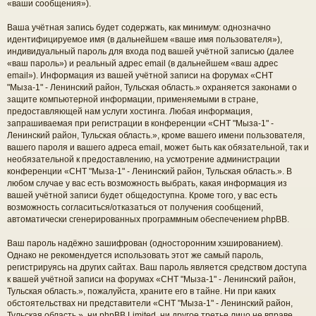
«ваши сообщения»).
Ваша учётная запись будет содержать, как минимум: однозначно
идентифицируемое имя (в дальнейшем «ваше имя пользователя»),
индивидуальный пароль для входа под вашей учётной записью (далее
«ваш пароль») и реальный адрес email (в дальнейшем «ваш адрес
email»). Информация из вашей учётной записи на форумах «СНТ
"Мыза-1" - Ленинский район, Тульская область.» охраняется законами о
защите компьютерной информации, применяемыми в стране,
предоставляющей нам услуги хостинга. Любая информация,
запрашиваемая при регистрации в конференции «СНТ "Мыза-1" -
Ленинский район, Тульская область.», кроме вашего имени пользователя,
вашего пароля и вашего адреса email, может быть как обязательной, так и
необязательной к предоставлению, на усмотрение администрации
конференции «СНТ "Мыза-1" - Ленинский район, Тульская область.». В
любом случае у вас есть возможность выбрать, какая информация из
вашей учётной записи будет общедоступна. Кроме того, у вас есть
возможность согласиться/отказаться от получения сообщений,
автоматически сгенерированных программным обеспечением phpBB.
Ваш пароль надёжно зашифрован (односторонним хэшированием).
Однако не рекомендуется использовать этот же самый пароль,
регистрируясь на других сайтах. Ваш пароль является средством доступа
к вашей учётной записи на форумах «СНТ "Мыза-1" - Ленинский район,
Тульская область.», пожалуйста, храните его в тайне. Ни при каких
обстоятельствах ни представители «СНТ "Мыза-1" - Ленинский район,
Тульская область.», ни phpBB Limited, ни другое третье лицо не вправе