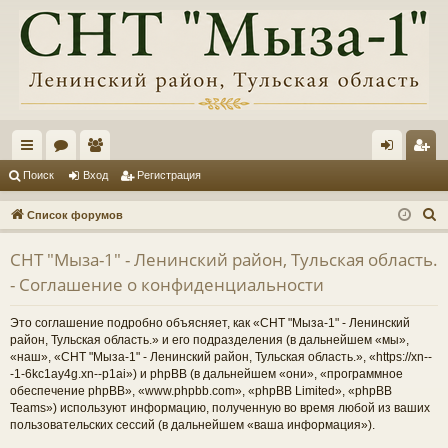
с
ор
ол
хо
ег
Поиск
Вход
Регистрация
ы
ум
ьз
д
ис
П
Список форумов
лк
ы
ов
тр
о
СНТ "Мыза-1" - Ленинский район, Тульская область.
и
и
ат
ац
- Соглашение о конфиденциальности
с
ел
ия
к
Это соглашение подробно объясняет, как «СНТ "Мыза-1" - Ленинский
и
район, Тульская область.» и его подразделения (в дальнейшем «мы»,
«наш», «СНТ "Мыза-1" - Ленинский район, Тульская область.», «https://xn--
-1-6kc1ay4g.xn--p1ai») и phpBB (в дальнейшем «они», «программное
обеспечение phpBB», «www.phpbb.com», «phpBB Limited», «phpBB
Teams») используют информацию, полученную во время любой из ваших
пользовательских сессий (в дальнейшем «ваша информация»).