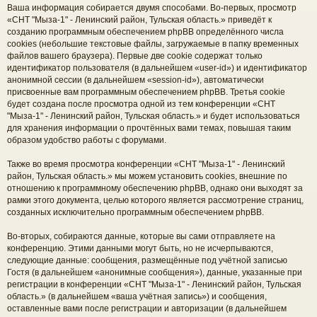
Ваша информация собирается двумя способами. Во-первых, просмотр
«СНТ "Мыза-1" - Ленинский район, Тульская область.» приведёт к
созданию программным обеспечением phpBB определённого числа
cookies (небольшие текстовые файлы, загружаемые в папку временных
файлов вашего браузера). Первые две cookie содержат только
идентификатор пользователя (в дальнейшем «user-id») и идентификатор
анонимной сессии (в дальнейшем «session-id»), автоматически
присвоенные вам программным обеспечением phpBB. Третья cookie
будет создана после просмотра одной из тем конференции «СНТ
"Мыза-1" - Ленинский район, Тульская область.» и будет использоваться
для хранения информации о прочтённых вами темах, повышая таким
образом удобство работы с форумами.
Также во время просмотра конференции «СНТ "Мыза-1" - Ленинский
район, Тульская область.» мы можем установить cookies, внешние по
отношению к программному обеспечению phpBB, однако они выходят за
рамки этого документа, целью которого является рассмотрение страниц,
созданных исключительно программным обеспечением phpBB.
Во-вторых, собираются данные, которые вы сами отправляете на
конференцию. Этими данными могут быть, но не исчерпываются,
следующие данные: сообщения, размещённые под учётной записью
Гостя (в дальнейшем «анонимные сообщения»), данные, указанные при
регистрации в конференции «СНТ "Мыза-1" - Ленинский район, Тульская
область.» (в дальнейшем «ваша учётная запись») и сообщения,
оставленные вами после регистрации и авторизации (в дальнейшем