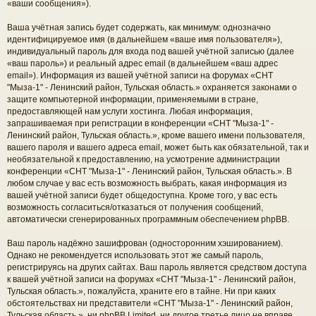
«ваши сообщения»).
Ваша учётная запись будет содержать, как минимум: однозначно
идентифицируемое имя (в дальнейшем «ваше имя пользователя»),
индивидуальный пароль для входа под вашей учётной записью (далее
«ваш пароль») и реальный адрес email (в дальнейшем «ваш адрес
email»). Информация из вашей учётной записи на форумах «СНТ
"Мыза-1" - Ленинский район, Тульская область.» охраняется законами о
защите компьютерной информации, применяемыми в стране,
предоставляющей нам услуги хостинга. Любая информация,
запрашиваемая при регистрации в конференции «СНТ "Мыза-1" -
Ленинский район, Тульская область.», кроме вашего имени пользователя,
вашего пароля и вашего адреса email, может быть как обязательной, так и
необязательной к предоставлению, на усмотрение администрации
конференции «СНТ "Мыза-1" - Ленинский район, Тульская область.». В
любом случае у вас есть возможность выбрать, какая информация из
вашей учётной записи будет общедоступна. Кроме того, у вас есть
возможность согласиться/отказаться от получения сообщений,
автоматически сгенерированных программным обеспечением phpBB.
Ваш пароль надёжно зашифрован (односторонним хэшированием).
Однако не рекомендуется использовать этот же самый пароль,
регистрируясь на других сайтах. Ваш пароль является средством доступа
к вашей учётной записи на форумах «СНТ "Мыза-1" - Ленинский район,
Тульская область.», пожалуйста, храните его в тайне. Ни при каких
обстоятельствах ни представители «СНТ "Мыза-1" - Ленинский район,
Тульская область.», ни phpBB Limited, ни другое третье лицо не вправе