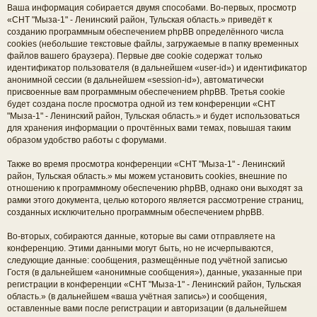
Ваша информация собирается двумя способами. Во-первых, просмотр
«СНТ "Мыза-1" - Ленинский район, Тульская область.» приведёт к
созданию программным обеспечением phpBB определённого числа
cookies (небольшие текстовые файлы, загружаемые в папку временных
файлов вашего браузера). Первые две cookie содержат только
идентификатор пользователя (в дальнейшем «user-id») и идентификатор
анонимной сессии (в дальнейшем «session-id»), автоматически
присвоенные вам программным обеспечением phpBB. Третья cookie
будет создана после просмотра одной из тем конференции «СНТ
"Мыза-1" - Ленинский район, Тульская область.» и будет использоваться
для хранения информации о прочтённых вами темах, повышая таким
образом удобство работы с форумами.
Также во время просмотра конференции «СНТ "Мыза-1" - Ленинский
район, Тульская область.» мы можем установить cookies, внешние по
отношению к программному обеспечению phpBB, однако они выходят за
рамки этого документа, целью которого является рассмотрение страниц,
созданных исключительно программным обеспечением phpBB.
Во-вторых, собираются данные, которые вы сами отправляете на
конференцию. Этими данными могут быть, но не исчерпываются,
следующие данные: сообщения, размещённые под учётной записью
Гостя (в дальнейшем «анонимные сообщения»), данные, указанные при
регистрации в конференции «СНТ "Мыза-1" - Ленинский район, Тульская
область.» (в дальнейшем «ваша учётная запись») и сообщения,
оставленные вами после регистрации и авторизации (в дальнейшем