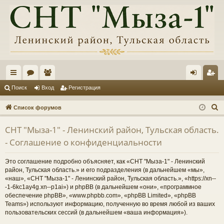
с
ор
ол
хо
ег
Поиск
Вход
Регистрация
ы
ум
ьз
д
ис
П
Список форумов
лк
ы
ов
тр
о
СНТ "Мыза-1" - Ленинский район, Тульская область.
и
и
ат
ац
- Соглашение о конфиденциальности
с
ел
ия
к
Это соглашение подробно объясняет, как «СНТ "Мыза-1" - Ленинский
и
район, Тульская область.» и его подразделения (в дальнейшем «мы»,
«наш», «СНТ "Мыза-1" - Ленинский район, Тульская область.», «https://xn--
-1-6kc1ay4g.xn--p1ai») и phpBB (в дальнейшем «они», «программное
обеспечение phpBB», «www.phpbb.com», «phpBB Limited», «phpBB
Teams») используют информацию, полученную во время любой из ваших
пользовательских сессий (в дальнейшем «ваша информация»).