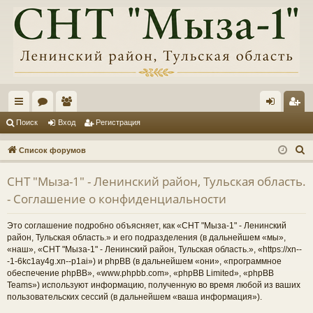
с
ор
ол
хо
ег
Поиск
Вход
Регистрация
ы
ум
ьз
д
ис
П
Список форумов
лк
ы
ов
тр
о
СНТ "Мыза-1" - Ленинский район, Тульская область.
и
и
ат
ац
- Соглашение о конфиденциальности
с
ел
ия
к
Это соглашение подробно объясняет, как «СНТ "Мыза-1" - Ленинский
и
район, Тульская область.» и его подразделения (в дальнейшем «мы»,
«наш», «СНТ "Мыза-1" - Ленинский район, Тульская область.», «https://xn--
-1-6kc1ay4g.xn--p1ai») и phpBB (в дальнейшем «они», «программное
обеспечение phpBB», «www.phpbb.com», «phpBB Limited», «phpBB
Teams») используют информацию, полученную во время любой из ваших
пользовательских сессий (в дальнейшем «ваша информация»).