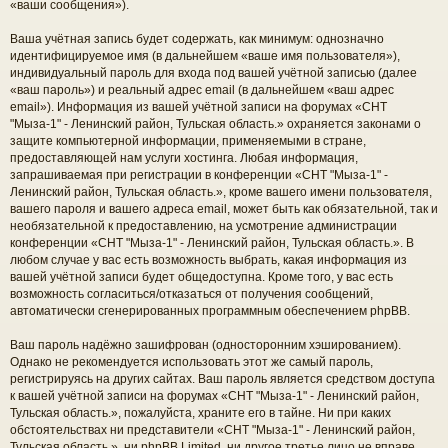
«ваши сообщения»).
Ваша учётная запись будет содержать, как минимум: однозначно
идентифицируемое имя (в дальнейшем «ваше имя пользователя»),
индивидуальный пароль для входа под вашей учётной записью (далее
«ваш пароль») и реальный адрес email (в дальнейшем «ваш адрес
email»). Информация из вашей учётной записи на форумах «СНТ
"Мыза-1" - Ленинский район, Тульская область.» охраняется законами о
защите компьютерной информации, применяемыми в стране,
предоставляющей нам услуги хостинга. Любая информация,
запрашиваемая при регистрации в конференции «СНТ "Мыза-1" -
Ленинский район, Тульская область.», кроме вашего имени пользователя,
вашего пароля и вашего адреса email, может быть как обязательной, так и
необязательной к предоставлению, на усмотрение администрации
конференции «СНТ "Мыза-1" - Ленинский район, Тульская область.». В
любом случае у вас есть возможность выбрать, какая информация из
вашей учётной записи будет общедоступна. Кроме того, у вас есть
возможность согласиться/отказаться от получения сообщений,
автоматически сгенерированных программным обеспечением phpBB.
Ваш пароль надёжно зашифрован (односторонним хэшированием).
Однако не рекомендуется использовать этот же самый пароль,
регистрируясь на других сайтах. Ваш пароль является средством доступа
к вашей учётной записи на форумах «СНТ "Мыза-1" - Ленинский район,
Тульская область.», пожалуйста, храните его в тайне. Ни при каких
обстоятельствах ни представители «СНТ "Мыза-1" - Ленинский район,
Тульская область.», ни phpBB Limited, ни другое третье лицо не вправе