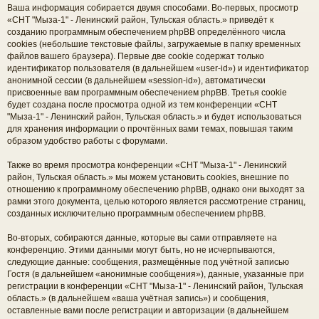
Ваша информация собирается двумя способами. Во-первых, просмотр
«СНТ "Мыза-1" - Ленинский район, Тульская область.» приведёт к
созданию программным обеспечением phpBB определённого числа
cookies (небольшие текстовые файлы, загружаемые в папку временных
файлов вашего браузера). Первые две cookie содержат только
идентификатор пользователя (в дальнейшем «user-id») и идентификатор
анонимной сессии (в дальнейшем «session-id»), автоматически
присвоенные вам программным обеспечением phpBB. Третья cookie
будет создана после просмотра одной из тем конференции «СНТ
"Мыза-1" - Ленинский район, Тульская область.» и будет использоваться
для хранения информации о прочтённых вами темах, повышая таким
образом удобство работы с форумами.
Также во время просмотра конференции «СНТ "Мыза-1" - Ленинский
район, Тульская область.» мы можем установить cookies, внешние по
отношению к программному обеспечению phpBB, однако они выходят за
рамки этого документа, целью которого является рассмотрение страниц,
созданных исключительно программным обеспечением phpBB.
Во-вторых, собираются данные, которые вы сами отправляете на
конференцию. Этими данными могут быть, но не исчерпываются,
следующие данные: сообщения, размещённые под учётной записью
Гостя (в дальнейшем «анонимные сообщения»), данные, указанные при
регистрации в конференции «СНТ "Мыза-1" - Ленинский район, Тульская
область.» (в дальнейшем «ваша учётная запись») и сообщения,
оставленные вами после регистрации и авторизации (в дальнейшем