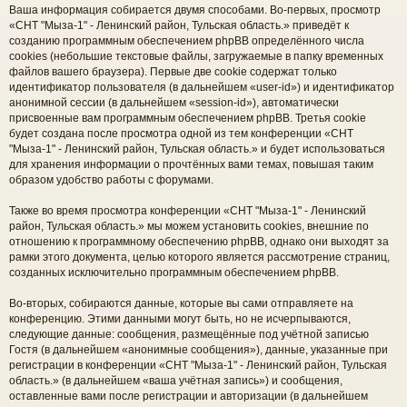
Ваша информация собирается двумя способами. Во-первых, просмотр
«СНТ "Мыза-1" - Ленинский район, Тульская область.» приведёт к
созданию программным обеспечением phpBB определённого числа
cookies (небольшие текстовые файлы, загружаемые в папку временных
файлов вашего браузера). Первые две cookie содержат только
идентификатор пользователя (в дальнейшем «user-id») и идентификатор
анонимной сессии (в дальнейшем «session-id»), автоматически
присвоенные вам программным обеспечением phpBB. Третья cookie
будет создана после просмотра одной из тем конференции «СНТ
"Мыза-1" - Ленинский район, Тульская область.» и будет использоваться
для хранения информации о прочтённых вами темах, повышая таким
образом удобство работы с форумами.
Также во время просмотра конференции «СНТ "Мыза-1" - Ленинский
район, Тульская область.» мы можем установить cookies, внешние по
отношению к программному обеспечению phpBB, однако они выходят за
рамки этого документа, целью которого является рассмотрение страниц,
созданных исключительно программным обеспечением phpBB.
Во-вторых, собираются данные, которые вы сами отправляете на
конференцию. Этими данными могут быть, но не исчерпываются,
следующие данные: сообщения, размещённые под учётной записью
Гостя (в дальнейшем «анонимные сообщения»), данные, указанные при
регистрации в конференции «СНТ "Мыза-1" - Ленинский район, Тульская
область.» (в дальнейшем «ваша учётная запись») и сообщения,
оставленные вами после регистрации и авторизации (в дальнейшем