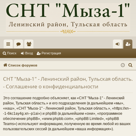
с
ор
ол
хо
ег
Поиск
Вход
Регистрация
ы
ум
ьз
д
ис
П
Список форумов
лк
ы
ов
тр
о
СНТ "Мыза-1" - Ленинский район, Тульская область.
и
и
ат
ац
- Соглашение о конфиденциальности
с
ел
ия
к
Это соглашение подробно объясняет, как «СНТ "Мыза-1" - Ленинский
и
район, Тульская область.» и его подразделения (в дальнейшем «мы»,
«наш», «СНТ "Мыза-1" - Ленинский район, Тульская область.», «https://xn--
-1-6kc1ay4g.xn--p1ai») и phpBB (в дальнейшем «они», «программное
обеспечение phpBB», «www.phpbb.com», «phpBB Limited», «phpBB
Teams») используют информацию, полученную во время любой из ваших
пользовательских сессий (в дальнейшем «ваша информация»).