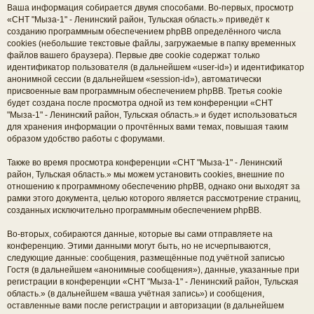
Ваша информация собирается двумя способами. Во-первых, просмотр
«СНТ "Мыза-1" - Ленинский район, Тульская область.» приведёт к
созданию программным обеспечением phpBB определённого числа
cookies (небольшие текстовые файлы, загружаемые в папку временных
файлов вашего браузера). Первые две cookie содержат только
идентификатор пользователя (в дальнейшем «user-id») и идентификатор
анонимной сессии (в дальнейшем «session-id»), автоматически
присвоенные вам программным обеспечением phpBB. Третья cookie
будет создана после просмотра одной из тем конференции «СНТ
"Мыза-1" - Ленинский район, Тульская область.» и будет использоваться
для хранения информации о прочтённых вами темах, повышая таким
образом удобство работы с форумами.
Также во время просмотра конференции «СНТ "Мыза-1" - Ленинский
район, Тульская область.» мы можем установить cookies, внешние по
отношению к программному обеспечению phpBB, однако они выходят за
рамки этого документа, целью которого является рассмотрение страниц,
созданных исключительно программным обеспечением phpBB.
Во-вторых, собираются данные, которые вы сами отправляете на
конференцию. Этими данными могут быть, но не исчерпываются,
следующие данные: сообщения, размещённые под учётной записью
Гостя (в дальнейшем «анонимные сообщения»), данные, указанные при
регистрации в конференции «СНТ "Мыза-1" - Ленинский район, Тульская
область.» (в дальнейшем «ваша учётная запись») и сообщения,
оставленные вами после регистрации и авторизации (в дальнейшем