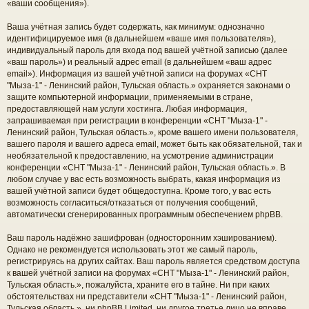
«ваши сообщения»).
Ваша учётная запись будет содержать, как минимум: однозначно
идентифицируемое имя (в дальнейшем «ваше имя пользователя»),
индивидуальный пароль для входа под вашей учётной записью (далее
«ваш пароль») и реальный адрес email (в дальнейшем «ваш адрес
email»). Информация из вашей учётной записи на форумах «СНТ
"Мыза-1" - Ленинский район, Тульская область.» охраняется законами о
защите компьютерной информации, применяемыми в стране,
предоставляющей нам услуги хостинга. Любая информация,
запрашиваемая при регистрации в конференции «СНТ "Мыза-1" -
Ленинский район, Тульская область.», кроме вашего имени пользователя,
вашего пароля и вашего адреса email, может быть как обязательной, так и
необязательной к предоставлению, на усмотрение администрации
конференции «СНТ "Мыза-1" - Ленинский район, Тульская область.». В
любом случае у вас есть возможность выбрать, какая информация из
вашей учётной записи будет общедоступна. Кроме того, у вас есть
возможность согласиться/отказаться от получения сообщений,
автоматически сгенерированных программным обеспечением phpBB.
Ваш пароль надёжно зашифрован (односторонним хэшированием).
Однако не рекомендуется использовать этот же самый пароль,
регистрируясь на других сайтах. Ваш пароль является средством доступа
к вашей учётной записи на форумах «СНТ "Мыза-1" - Ленинский район,
Тульская область.», пожалуйста, храните его в тайне. Ни при каких
обстоятельствах ни представители «СНТ "Мыза-1" - Ленинский район,
Тульская область.», ни phpBB Limited, ни другое третье лицо не вправе