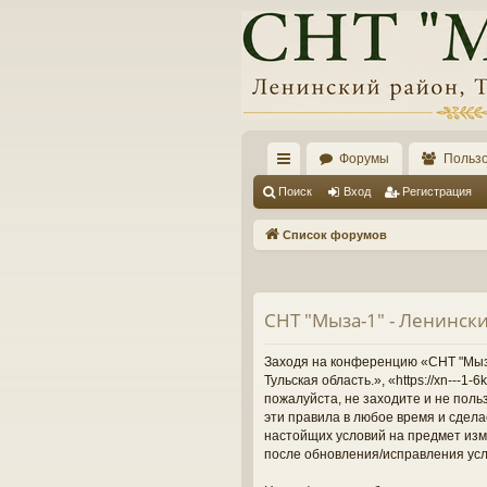
Форумы
Польз
с
Поиск
Вход
Регистрация
ы
Список форумов
лк
и
СНТ "Мыза-1" - Ленински
Заходя на конференцию «СНТ "Мыза-
Тульская область.», «https://xn---
пожалуйста, не заходите и не поль
эти правила в любое время и сдела
настойщих условий на предмет изме
после обновления/исправления усл