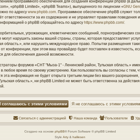
ением программного обеспечения для создания конференций phpBB (в дал
om», «phpBB Limited», «phpBB Teams»), выпущенного по лицензии «
GNU Gene
ожно по адресу
www.phpbb.com
. Программное обеспечение phpBB служит тол
ёт ответственности за их содержание и не управляет правилами поведения и
информацией о phpBB обращайтесь по адресу
https://www.phpbb.com/
.
орбительных, угрожающих, клеветнических сообщений, порнографических со
е могут нарушить законы вашей страны, страны, которая предоставляет услу
кая область.», или нарушить международное право. Попытки размещения таки
т конференции, при этом ваш провайдер будет поставлен в известность, есл
ся для обеспечения данной возможности.
страторы форумов «СНТ "Мыза-1" - Ленинский район, Тульская область.» име
 в любое время по своему усмотрению. Как пользователь вы согласны с тем,
отя эта информация не будет открыта третьим лицам без вашего разрешения
ульская область.», ни phpBB Limited не может быть ответственна за действия
ей.
Связаться с администрацией
Наша команда
Пользователи
Уд
Создано на основе
phpBB
® Forum Software © phpBB Limited
Style
Arty
&
halilesen