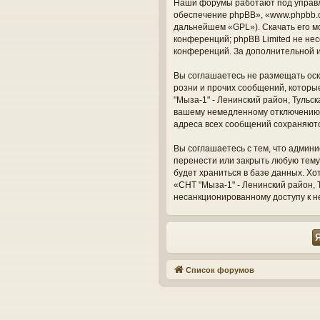
Наши форумы работают под управл
обеспечение phpBB», «www.phpbb.c
дальнейшем «GPL»). Скачать его м
конференций; phpBB Limited не нес
конференций. За дополнительной 
Вы соглашаетесь не размещать оск
розни и прочих сообщений, которы
"Мыза-1" - Ленинский район, Тульс
вашему немедленному отключению о
адреса всех сообщений сохраняют
Вы соглашаетесь с тем, что админи
перенести или закрыть любую тему
будет храниться в базе данных. Х
«СНТ "Мыза-1" - Ленинский район, Т
несанкционированному доступу к н
Список форумов