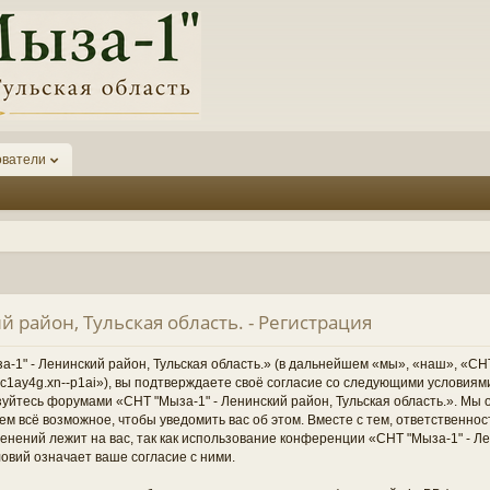
ователи
й район, Тульская область. - Регистрация
1" - Ленинский район, Тульская область.» (в дальнейшем «мы», «наш», «СНТ
1-6kc1ay4g.xn--p1ai»), вы подтверждаете своё согласие со следующими условиям
зуйтесь форумами «СНТ "Мыза-1" - Ленинский район, Тульская область.». Мы 
ем всё возможное, чтобы уведомить вас об этом. Вместе с тем, ответственно
нений лежит на вас, так как использование конференции «СНТ "Мыза-1" - Ле
овий означает ваше согласие с ними.