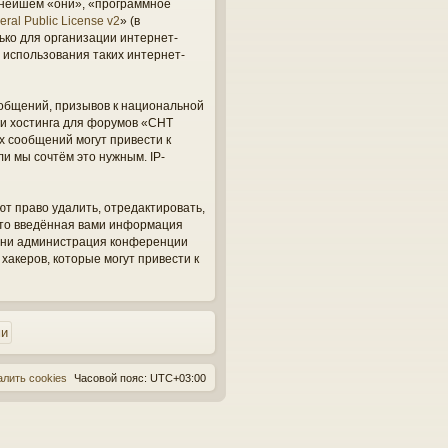
ьнейшем «они», «программное
ral Public License v2
» (в
ько для организации интернет-
 использования таких интернет-
общений, призывов к национальной
ги хостинга для форумов «СНТ
х сообщений могут привести к
и мы сочтём это нужным. IP-
ют право удалить, отредактировать,
 что введённая вами информация
, ни администрация конференции
 хакеров, которые могут привести к
алить cookies
Часовой пояс:
UTC+03:00