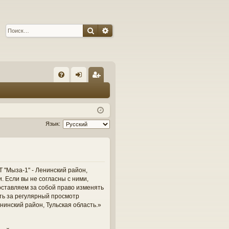
Поиск
Расширенный поиск
С
FA
хо
ег
Q
д
ис
тр
Язык:
ац
ия
 "Мыза-1" - Ленинский район,
и. Если вы не согласны с ними,
оставляем за собой право изменять
сть за регулярный просмотр
нинский район, Тульская область.»